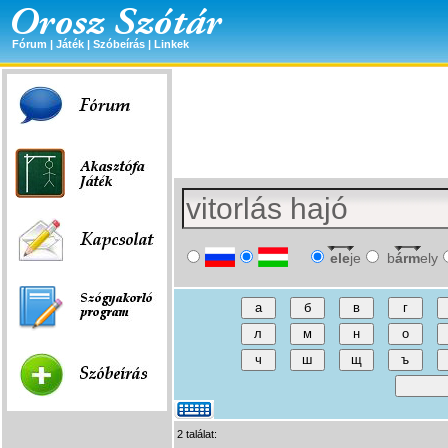
Fórum
|
Játék
|
Szóbeírás
|
Linkek
ele
je
b
árm
ely
2 találat: