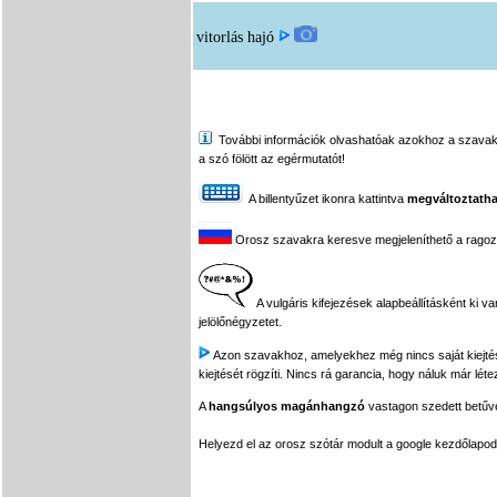
vitorlás hajó
További információk olvashatóak azokhoz a szavakhoz,
a szó fölött az egérmutatót!
A billentyűzet ikonra kattintva
megváltoztatha
Orosz szavakra keresve megjeleníthető a ragozási
A vulgáris kifejezések alapbeállításként ki v
jelölőnégyzetet.
Azon szavakhoz, amelyekhez még nincs saját kiejtés f
kiejtését rögzíti. Nincs rá garancia, hogy náluk már léte
A
hangsúlyos magánhangzó
vastagon szedett betűvel
Helyezd el az orosz szótár modult a google kezdőla