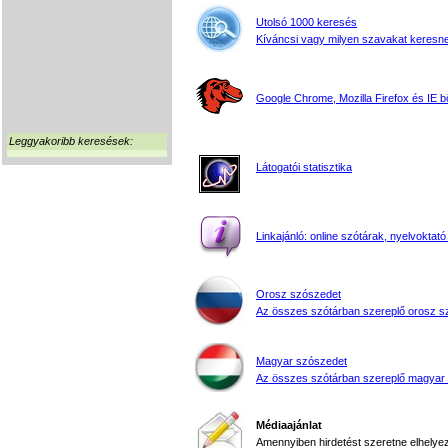
Utolsó 1000 keresés
Kíváncsi vagy milyen szavakat keresne
Google Chrome, Mozilla Firefox és IE 
Leggyakoribb keresések:
Látogatói statisztika
Linkajánló: online szótárak, nyelvoktató
Orosz szószedet
Az összes szótárban szereplő orosz s
Magyar szószedet
Az összes szótárban szereplő magyar
Médiaajánlat
Amennyiben hirdetést szeretne elhelyezn