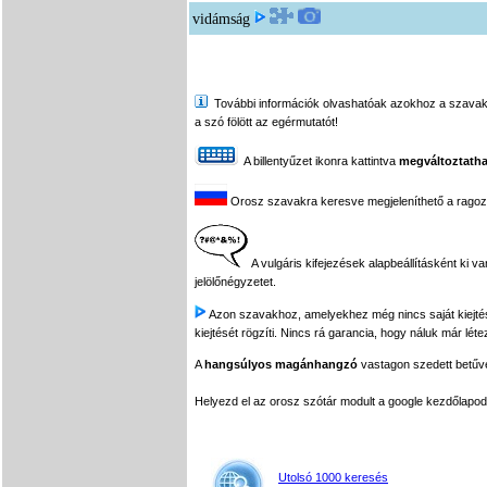
vidámság
További információk olvashatóak azokhoz a szavakhoz,
a szó fölött az egérmutatót!
A billentyűzet ikonra kattintva
megváltoztatha
Orosz szavakra keresve megjeleníthető a ragozási
A vulgáris kifejezések alapbeállításként ki v
jelölőnégyzetet.
Azon szavakhoz, amelyekhez még nincs saját kiejtés f
kiejtését rögzíti. Nincs rá garancia, hogy náluk már léte
A
hangsúlyos magánhangzó
vastagon szedett betűvel
Helyezd el az orosz szótár modult a google kezdőla
Utolsó 1000 keresés