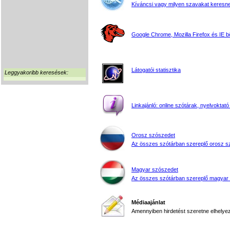
Kíváncsi vagy milyen szavakat keresne
Google Chrome, Mozilla Firefox és IE 
Látogatói statisztika
Leggyakoribb keresések:
Linkajánló: online szótárak, nyelvoktató
Orosz szószedet
Az összes szótárban szereplő orosz s
Magyar szószedet
Az összes szótárban szereplő magyar
Médiaajánlat
Amennyiben hirdetést szeretne elhelyezn