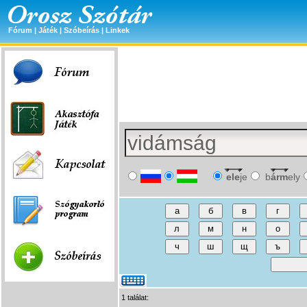
Fórum
|
Játék
|
Szóbeírás
|
Linkek
ele
je
b
árm
ely
1 találat: