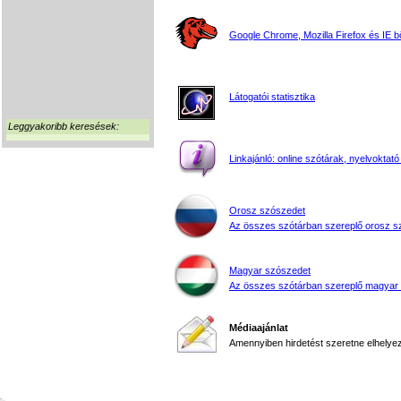
Google Chrome, Mozilla Firefox és IE 
Látogatói statisztika
Leggyakoribb keresések:
Linkajánló: online szótárak, nyelvoktató
Orosz szószedet
Az összes szótárban szereplő orosz s
Magyar szószedet
Az összes szótárban szereplő magyar
Médiaajánlat
Amennyiben hirdetést szeretne elhelyezn