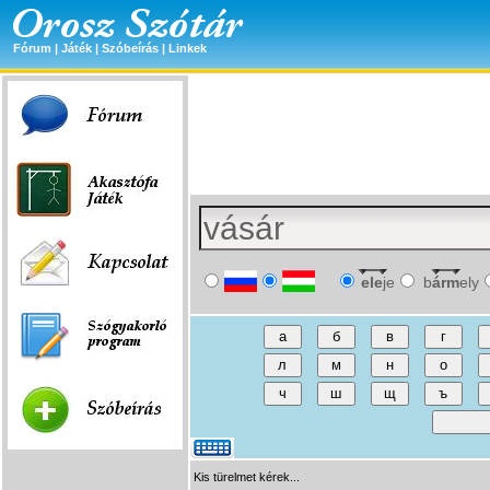
Fórum
|
Játék
|
Szóbeírás
|
Linkek
ele
je
b
árm
ely
Kis türelmet kérek...