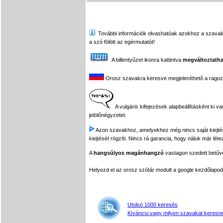
További információk olvashatóak azokhoz a szavakhoz,
a szó fölött az egérmutatót!
A billentyűzet ikonra kattintva
megváltoztatha
Orosz szavakra keresve megjeleníthető a ragozási
A vulgáris kifejezések alapbeállításként ki v
jelölőnégyzetet.
Azon szavakhoz, amelyekhez még nincs saját kiejtés f
kiejtését rögzíti. Nincs rá garancia, hogy náluk már léte
A
hangsúlyos magánhangzó
vastagon szedett betűvel
Helyezd el az orosz szótár modult a google kezdőla
Utolsó 1000 keresés
Kíváncsi vagy milyen szavakat keresne