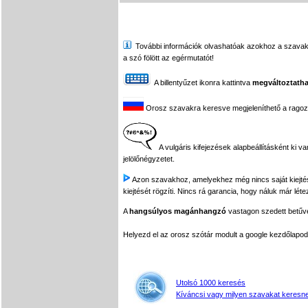
További információk olvashatóak azokhoz a szavakhoz,
a szó fölött az egérmutatót!
A billentyűzet ikonra kattintva
megváltoztatha
Orosz szavakra keresve megjeleníthető a ragozási
A vulgáris kifejezések alapbeállításként ki v
jelölőnégyzetet.
Azon szavakhoz, amelyekhez még nincs saját kiejtés f
kiejtését rögzíti. Nincs rá garancia, hogy náluk már léte
A
hangsúlyos magánhangzó
vastagon szedett betűvel
Helyezd el az orosz szótár modult a google kezdőla
Utolsó 1000 keresés
Kíváncsi vagy milyen szavakat keresne