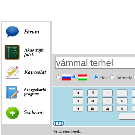
Fórum
|
Játék
|
Szóbeírás
|
Linkek
ele
je
b
árm
ely
Kis türelmet kérek...