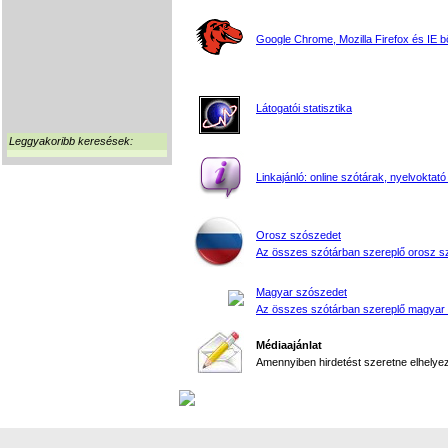
Google Chrome, Mozilla Firefox és IE 
Látogatói statisztika
Leggyakoribb keresések:
Linkajánló: online szótárak, nyelvoktató
Orosz szószedet
Az összes szótárban szereplő orosz s
Magyar szószedet
Az összes szótárban szereplő magyar
Médiaajánlat
Amennyiben hirdetést szeretne elhelyezn