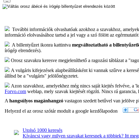
További információk olvashatóak azokhoz a szavakhoz, amelyek me
információ elolvasásához tartsd a jel vagy a szó fölött az egérmutatót
A billentyűzet ikonra kattintva
megváltoztatható a billentyűzetk
írógép elrendezés).
Orosz szavakra keresve megjeleníthető a ragozási táblázat a "ragoz
A vulgáris kifejezések alapbeállításként ki vannak szűrve a keres
állítsd be a "vulgáris" jelölőnégyzetet.
Azon szavakhoz, amelyekhez még nincs saját kiejtés felvéve, a 'lej
Forvo.com
weblap, mely szavak kiejtését rögzíti. Nincs rá garancia, 
A
hangsúlyos magánhangzó
vastagon szedett betűvel van jelölve pl
Helyezd el az orosz szótár modult a google kezdőlapodon
Utolsó 1000 keresés
Kíváncsi vagy milyen szavakat keresnek a többiek? Itt me