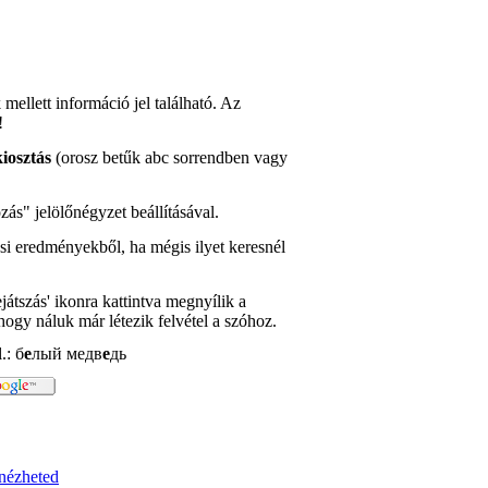
llett információ jel található. Az
!
iosztás
(orosz betűk abc sorrendben vagy
ás" jelölőnégyzet beállításával.
ési eredményekből, ha mégis ilyet keresnél
átszás' ikonra kattintva megnyílik a
hogy náluk már létezik felvétel a szóhoz.
.: б
е
лый медв
е
дь
gnézheted