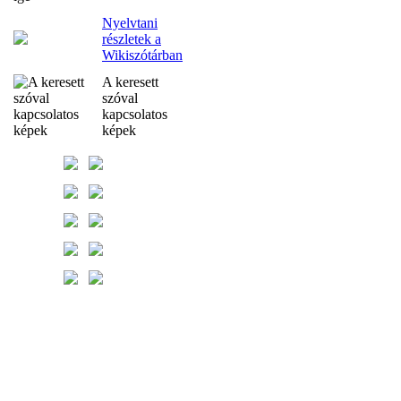
Nyelvtani
részletek a
Wikiszótárban
A keresett
szóval
kapcsolatos
képek