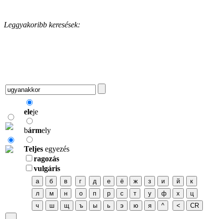
Leggyakoribb keresések:
ele
je
b
árm
ely
Teljes
egyezés
ragozás
vulgáris