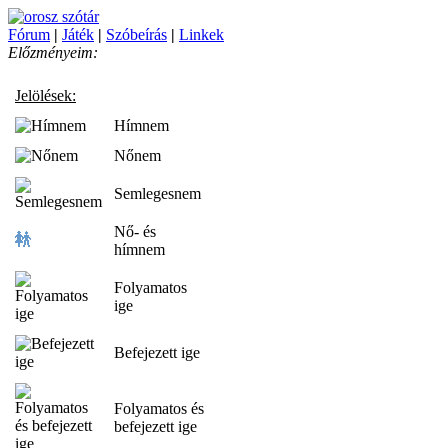
Fórum
|
Játék
|
Szóbeírás
|
Linkek
Előzményeim:
Jelölések:
Hímnem
Nőnem
Semlegesnem
Nő- és
hímnem
Folyamatos
ige
Befejezett ige
Folyamatos és
befejezett ige