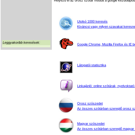
Helyezd el az orosz szótár modult a google kezdőla
Utolsó 1000 keresés
Kíváncsi vagy milyen szavakat keresne
Leggyakoribb keresések:
Google Chrome, Mozilla Firefox és IE 
Látogatói statisztika
Linkajánló: online szótárak, nyelvoktató
Orosz szószedet
Az összes szótárban szereplő orosz s
Magyar szószedet
Az összes szótárban szereplő magyar