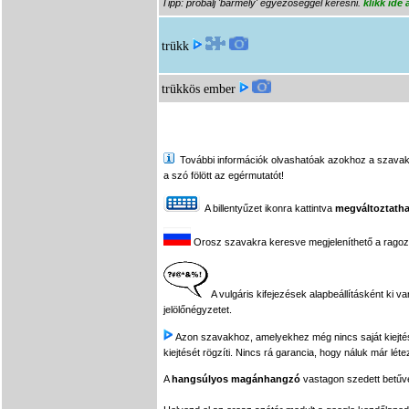
Tipp: próbálj 'bármely' egyezőséggel keresni.
klikk ide
trükk
trükkös ember
További információk olvashatóak azokhoz a szavakhoz,
a szó fölött az egérmutatót!
A billentyűzet ikonra kattintva
megváltoztatha
Orosz szavakra keresve megjeleníthető a ragozási
A vulgáris kifejezések alapbeállításként ki v
jelölőnégyzetet.
Azon szavakhoz, amelyekhez még nincs saját kiejtés f
kiejtését rögzíti. Nincs rá garancia, hogy náluk már léte
A
hangsúlyos magánhangzó
vastagon szedett betűvel