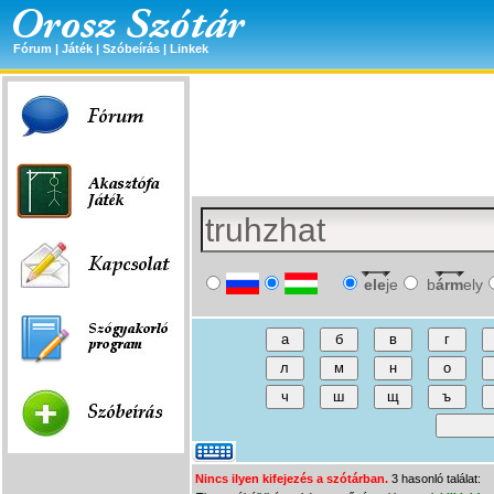
Fórum
|
Játék
|
Szóbeírás
|
Linkek
ele
je
b
árm
ely
Nincs ilyen kifejezés a szótárban.
3 hasonló találat: