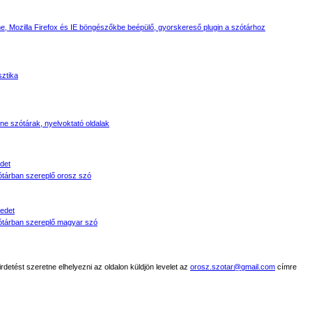
, Mozilla Firefox és IE böngészőkbe beépülő, gyorskereső plugin a szótárhoz
sztika
line szótárak, nyelvoktató oldalak
det
tárban szereplő orosz szó
edet
tárban szereplő magyar szó
detést szeretne elhelyezni az oldalon küldjön levelet az
orosz.szotar@gmail.com
címre