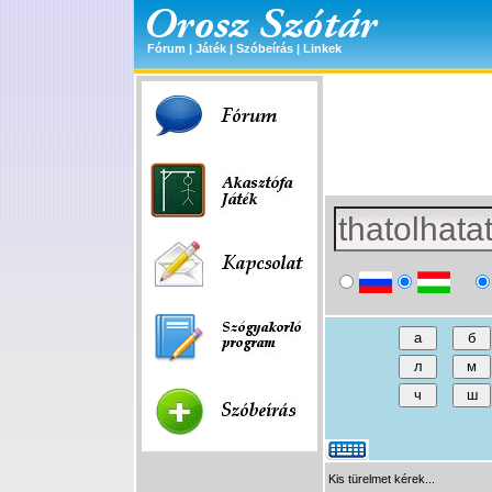
Fórum
|
Játék
|
Szóbeírás
|
Linkek
Kis türelmet kérek...