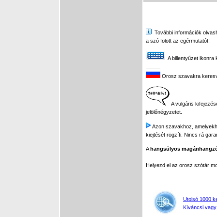
További információk olvasha
a szó fölött az egérmutatót!
A billentyűzet ikonra 
Orosz szavakra keresve 
A vulgáris kifejezés
jelölőnégyzetet.
Azon szavakhoz, amelyekhez 
kiejtését rögzíti. Nincs rá gar
A
hangsúlyos magánhangz
Helyezd el az orosz szótár 
Utolsó 1000 k
Kíváncsi vagy