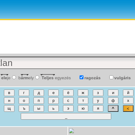
ele
je
b
árm
ely
Teljes
egyezés
ragozás
vulgáris