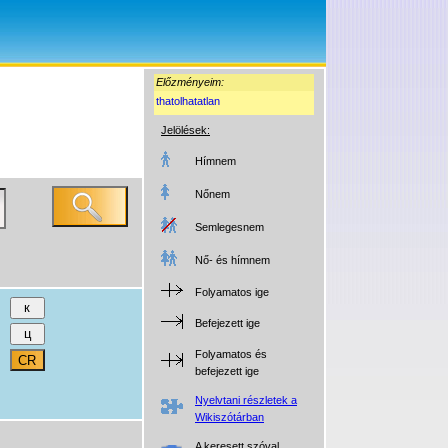
Előzményeim:
thatolhatatlan
Jelölések:
Hímnem
Nőnem
Semlegesnem
Nő- és hímnem
Folyamatos ige
Befejezett ige
Folyamatos és
befejezett ige
Nyelvtani részletek a
Wikiszótárban
A keresett szóval