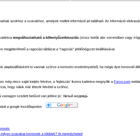
tóak azokhoz a szavakhoz, amelyek mellett információ jel található. Az információ elolvasás
kattintva
megváltoztatható a billentyűzetkiosztás
(orosz betűk abc sorrendben vagy íróg
megjeleníthető a ragozási táblázat a "ragozás" jelölőnégyzet beállításával.
ek alapbeállításként ki vannak szűrve a keresési eredményekből, ha mégis ilyet keresnél állít
még nincs saját kiejtés felvéve, a 'lejátszás' ikonra kattintva megnyílik a
Forvo.com
webla
ancia, hogy náluk már létezik felvétel a szóhoz.
ó
vastagon szedett betűvel van jelölve pl.: б
е
лый медв
е
дь
modult a google kezdőlapodon
eresés
 milyen szavakat keresnek a többiek? Itt megnézheted