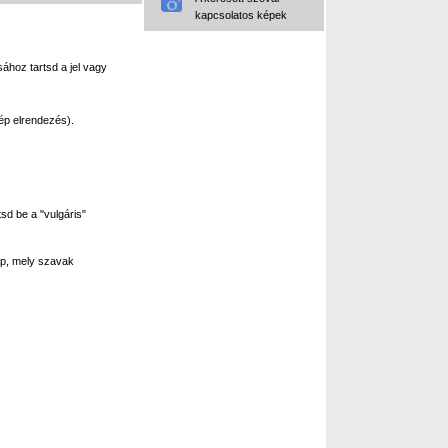
kapcsolatos képek
ához tartsd a jel vagy
ép elrendezés).
sd be a "vulgáris"
p, mely szavak