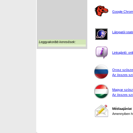
Google Chrome
Látogatói stati
Leggyakoribb keresések:
Linkajánló: on
Orosz szósze
Az összes szó
Magyar szósz
Az összes szó
Médiaajánlat
Amennyiben hir