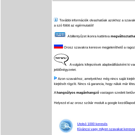
További információk olvashatóak azokhoz a szavakhoz,
a szó fölött az egérmutatót!
A billentyűzet ikonra kattintva
megváltoztatha
Orosz szavakra keresve megjeleníthető a ragozási
A vulgáris kifejezések alapbeállításként ki v
jelölőnégyzetet.
Azon szavakhoz, amelyekhez még nincs saját kiejtés f
kiejtését rögzíti. Nincs rá garancia, hogy náluk már léte
A
hangsúlyos magánhangzó
vastagon szedett betűvel
Helyezd el az orosz szótár modult a google kezdőla
Utolsó 1000 keresés
Kíváncsi vagy milyen szavakat keresne