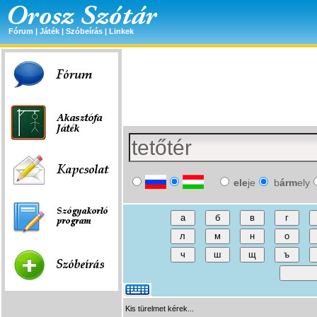
Fórum
|
Játék
|
Szóbeírás
|
Linkek
ele
je
b
árm
ely
Kis türelmet kérek...