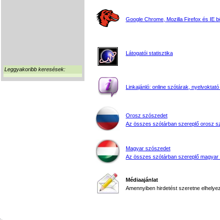
Google Chrome, Mozilla Firefox és IE 
Látogatói statisztika
Leggyakoribb keresések:
Linkajánló: online szótárak, nyelvoktató
Orosz szószedet
Az összes szótárban szereplő orosz s
Magyar szószedet
Az összes szótárban szereplő magyar
Médiaajánlat
Amennyiben hirdetést szeretne elhelyezn