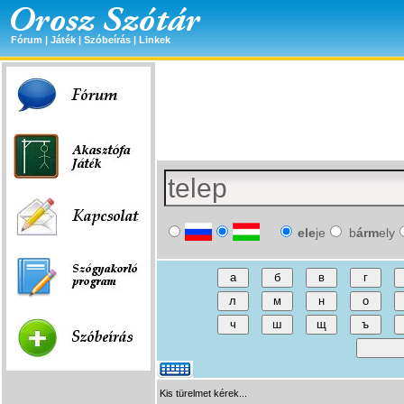
Fórum
|
Játék
|
Szóbeírás
|
Linkek
ele
je
b
árm
ely
Kis türelmet kérek...