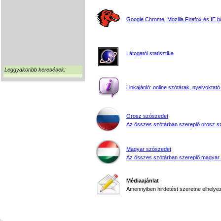
Google Chrome, Mozilla Firefox és IE 
Látogatói statisztika
Leggyakoribb keresések:
Linkajánló: online szótárak, nyelvoktató
Orosz szószedet
Az összes szótárban szereplő orosz s
Magyar szószedet
Az összes szótárban szereplő magyar
Médiaajánlat
Amennyiben hirdetést szeretne elhelyezn