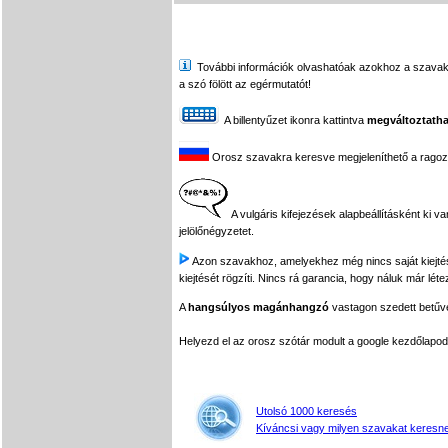
További információk olvashatóak azokhoz a szavakhoz,
a szó fölött az egérmutatót!
A billentyűzet ikonra kattintva
megváltoztatha
Orosz szavakra keresve megjeleníthető a ragozási
A vulgáris kifejezések alapbeállításként ki v
jelölőnégyzetet.
Azon szavakhoz, amelyekhez még nincs saját kiejtés f
kiejtését rögzíti. Nincs rá garancia, hogy náluk már léte
A
hangsúlyos magánhangzó
vastagon szedett betűvel
Helyezd el az orosz szótár modult a google kezdőla
Utolsó 1000 keresés
Kíváncsi vagy milyen szavakat keresne