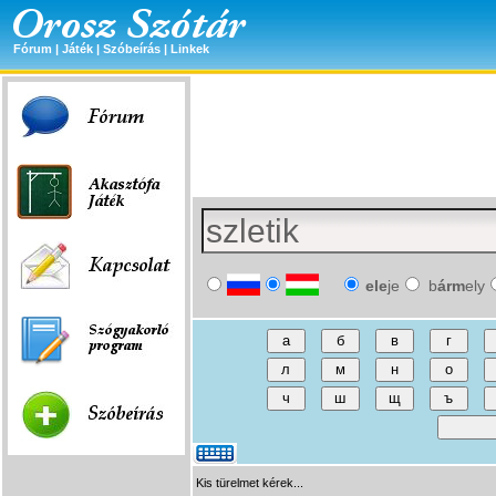
Fórum
|
Játék
|
Szóbeírás
|
Linkek
ele
je
b
árm
ely
Kis türelmet kérek...