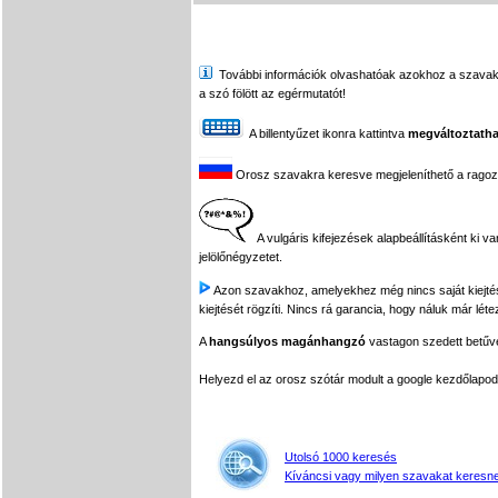
További információk olvashatóak azokhoz a szavakhoz,
a szó fölött az egérmutatót!
A billentyűzet ikonra kattintva
megváltoztatha
Orosz szavakra keresve megjeleníthető a ragozási
A vulgáris kifejezések alapbeállításként ki v
jelölőnégyzetet.
Azon szavakhoz, amelyekhez még nincs saját kiejtés f
kiejtését rögzíti. Nincs rá garancia, hogy náluk már léte
A
hangsúlyos magánhangzó
vastagon szedett betűvel
Helyezd el az orosz szótár modult a google kezdőla
Utolsó 1000 keresés
Kíváncsi vagy milyen szavakat keresne