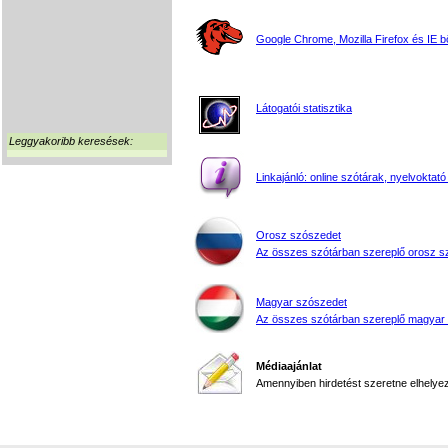
Google Chrome, Mozilla Firefox és IE 
Látogatói statisztika
Leggyakoribb keresések:
Linkajánló: online szótárak, nyelvoktató
Orosz szószedet
Az összes szótárban szereplő orosz s
Magyar szószedet
Az összes szótárban szereplő magyar
Médiaajánlat
Amennyiben hirdetést szeretne elhelyezn