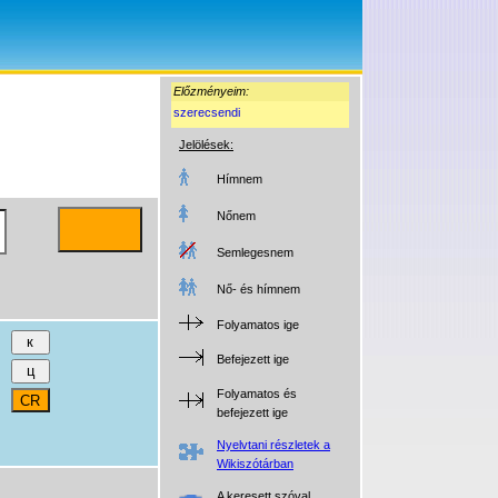
Előzményeim:
szerecsendi
Jelölések:
Hímnem
Nőnem
Semlegesnem
Nő- és hímnem
Folyamatos ige
Befejezett ige
Folyamatos és
befejezett ige
Nyelvtani részletek a
Wikiszótárban
A keresett szóval