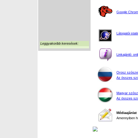
Google Chrome
Látogatói stati
Leggyakoribb keresések:
Linkajánló: on
Orosz szósze
Az összes szó
Magyar szósz
Az összes szó
Médiaajánlat
Amennyiben hir