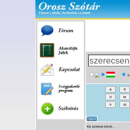
Fórum
|
Játék
|
Szóbeírás
|
Linkek
e
Kis türelmet kérek...