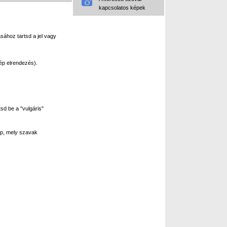
kapcsolatos képek
sához tartsd a jel vagy
ép elrendezés).
sd be a "vulgáris"
p, mely szavak