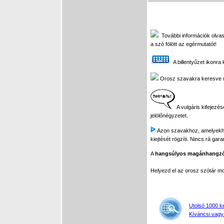
További információk olvash
a szó fölött az egérmutatót!
A billentyűzet ikonra 
Orosz szavakra keresve meg
A vulgáris kifejezés
jelölőnégyzetet.
Azon szavakhoz, amelyekhez 
kiejtését rögzíti. Nincs rá gar
A
hangsúlyos magánhangz
Helyezd el az orosz szótár 
Utolsó 1000 k
Kíváncsi vagy