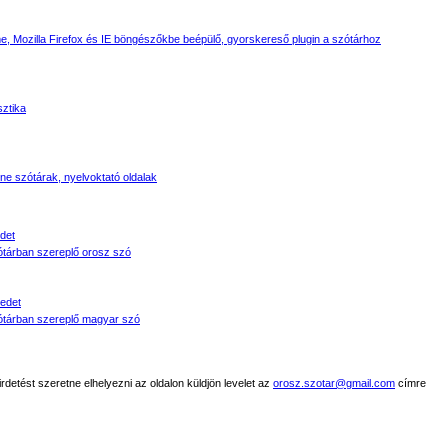
, Mozilla Firefox és IE böngészőkbe beépülő, gyorskereső plugin a szótárhoz
sztika
line szótárak, nyelvoktató oldalak
det
tárban szereplő orosz szó
edet
tárban szereplő magyar szó
detést szeretne elhelyezni az oldalon küldjön levelet az
orosz.szotar@gmail.com
címre