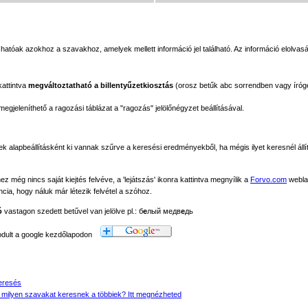
atóak azokhoz a szavakhoz, amelyek mellett információ jel található. Az információ elolvasá
kattintva
megváltoztatható a billentyűzetkiosztás
(orosz betűk abc sorrendben vagy íróg
jeleníthető a ragozási táblázat a "ragozás" jelölőnégyzet beállításával.
ek alapbeállításként ki vannak szűrve a keresési eredményekből, ha mégis ilyet keresnél állít
még nincs saját kiejtés felvéve, a 'lejátszás' ikonra kattintva megnyílik a
Forvo.com
webla
ancia, hogy náluk már létezik felvétel a szóhoz.
ó
vastagon szedett betűvel van jelölve pl.: б
е
лый медв
е
дь
modult a google kezdőlapodon
eresés
 milyen szavakat keresnek a többiek? Itt megnézheted