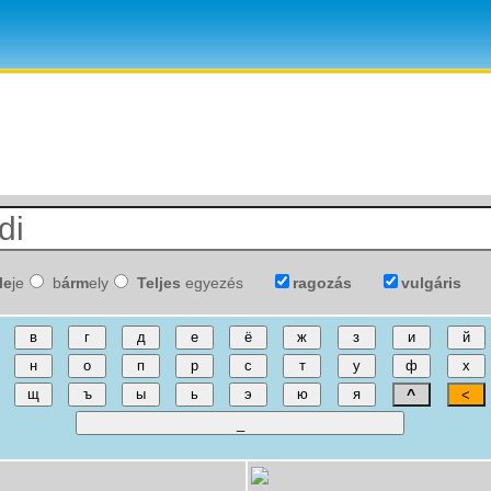
le
je
b
árm
ely
Teljes
egyezés
ragozás
vulgáris