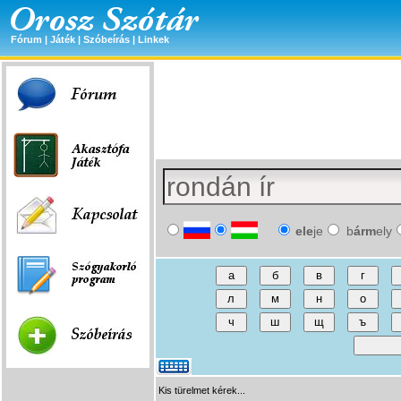
Fórum
|
Játék
|
Szóbeírás
|
Linkek
ele
je
b
árm
ely
Kis türelmet kérek...