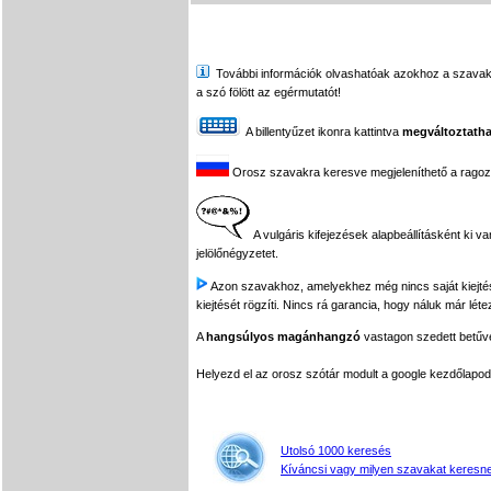
További információk olvashatóak azokhoz a szavakhoz,
a szó fölött az egérmutatót!
A billentyűzet ikonra kattintva
megváltoztatha
Orosz szavakra keresve megjeleníthető a ragozási
A vulgáris kifejezések alapbeállításként ki v
jelölőnégyzetet.
Azon szavakhoz, amelyekhez még nincs saját kiejtés f
kiejtését rögzíti. Nincs rá garancia, hogy náluk már léte
A
hangsúlyos magánhangzó
vastagon szedett betűvel
Helyezd el az orosz szótár modult a google kezdőla
Utolsó 1000 keresés
Kíváncsi vagy milyen szavakat keresne