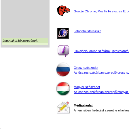
Google Chrome, Mozilla Firefox és IE 
Látogatói statisztika
Leggyakoribb keresések:
Linkajánló: online szótárak, nyelvoktató
Orosz szószedet
Az összes szótárban szereplő orosz s
Magyar szószedet
Az összes szótárban szereplő magyar
Médiaajánlat
Amennyiben hirdetést szeretne elhelyezn