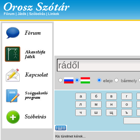
Fórum
|
Játék
|
Szóbeírás
|
Linkek
ele
je
b
árm
ely
Kis türelmet kérek...