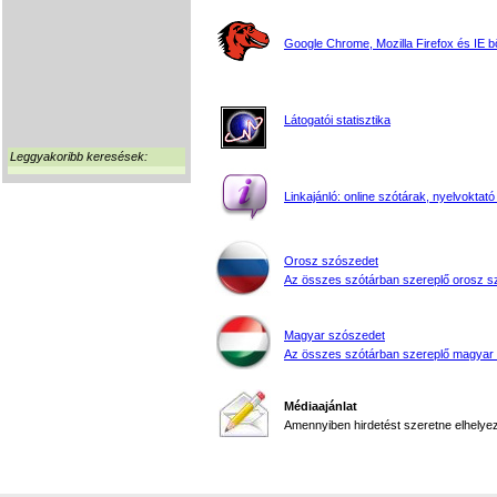
Google Chrome, Mozilla Firefox és IE 
Látogatói statisztika
Leggyakoribb keresések:
Linkajánló: online szótárak, nyelvoktató
Orosz szószedet
Az összes szótárban szereplő orosz s
Magyar szószedet
Az összes szótárban szereplő magyar
Médiaajánlat
Amennyiben hirdetést szeretne elhelyezn