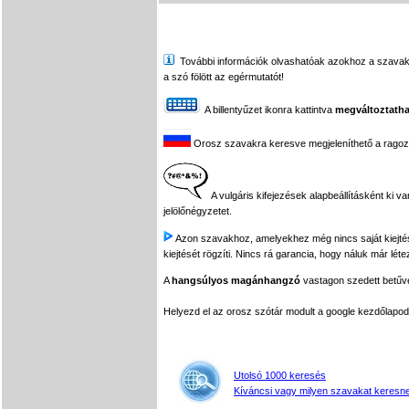
További információk olvashatóak azokhoz a szavakhoz,
a szó fölött az egérmutatót!
A billentyűzet ikonra kattintva
megváltoztatha
Orosz szavakra keresve megjeleníthető a ragozási
A vulgáris kifejezések alapbeállításként ki v
jelölőnégyzetet.
Azon szavakhoz, amelyekhez még nincs saját kiejtés f
kiejtését rögzíti. Nincs rá garancia, hogy náluk már léte
A
hangsúlyos magánhangzó
vastagon szedett betűvel
Helyezd el az orosz szótár modult a google kezdőla
Utolsó 1000 keresés
Kíváncsi vagy milyen szavakat keresne