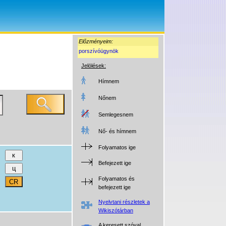
Előzményeim:
porszívóügynök
Jelölések:
Hímnem
Nőnem
Semlegesnem
Nő- és hímnem
Folyamatos ige
Befejezett ige
Folyamatos és
befejezett ige
Nyelvtani részletek a
Wikiszótárban
A keresett szóval