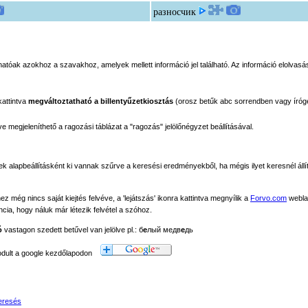
разносчик
tóak azokhoz a szavakhoz, amelyek mellett információ jel található. Az információ elolvasás
kattintva
megváltoztatható a billentyűzetkiosztás
(orosz betűk abc sorrendben vagy íróg
megjeleníthető a ragozási táblázat a "ragozás" jelölőnégyzet beállításával.
ek alapbeállításként ki vannak szűrve a keresési eredményekből, ha mégis ilyet keresnél állít
még nincs saját kiejtés felvéve, a 'lejátszás' ikonra kattintva megnyílik a
Forvo.com
webla
ancia, hogy náluk már létezik felvétel a szóhoz.
ó
vastagon szedett betűvel van jelölve pl.: б
е
лый медв
е
дь
modult a google kezdőlapodon
eresés