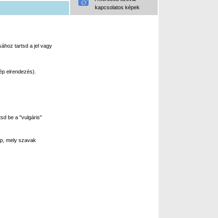
kapcsolatos képek
ához tartsd a jel vagy
ép elrendezés).
sd be a "vulgáris"
p, mely szavak