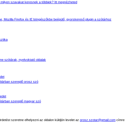
 milyen szavakat keresnek a többiek? Itt megnézheted
, Mozilla Firefox és IE böngészőkbe beépülő, gyorskereső plugin a szótárhoz
sztika
line szótárak, nyelvoktató oldalak
det
tárban szereplő orosz szó
edet
tárban szereplő magyar szó
detést szeretne elhelyezni az oldalon küldjön levelet az
orosz.szotar@gmail.com
címre