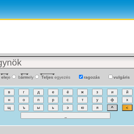
ele
je
b
árm
ely
Teljes
egyezés
ragozás
vulgáris