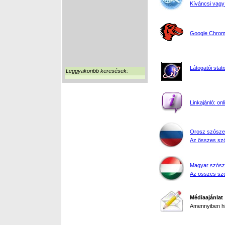
Kíváncsi vagy
Google Chrome
Látogatói stati
Leggyakoribb keresések:
Linkajánló: on
Orosz szósze
Az összes szó
Magyar szósz
Az összes szó
Médiaajánlat
Amennyiben hir