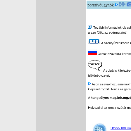
porszívóügynök
További információk olvasha
a szó fölött az egérmutatót!
A billentyűzet ikonra 
Orosz szavakra keresve 
A vulgáris kifejezés
jelölőnégyzetet.
Azon szavakhoz, amelyekhez 
kiejtését rögzíti. Nincs rá gar
A
hangsúlyos magánhangz
Helyezd el az orosz szótár 
Utolsó 1000 k