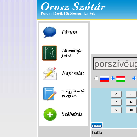
Fórum
|
Játék
|
Szóbeírás
|
Linkek
1 találat: