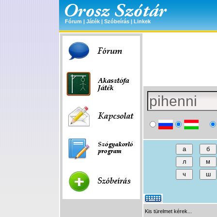
Fórum
|
Játék
|
Szóbeírás
|
Linkek
Kis türelmet kérek...