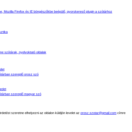
, Mozilla Firefox és IE böngészőkbe beépülő, gyorskereső plugin a szótárhoz
sztika
line szótárak, nyelvoktató oldalak
det
tárban szereplő orosz szó
edet
tárban szereplő magyar szó
detést szeretne elhelyezni az oldalon küldjön levelet az
orosz.szotar@gmail.com
címre