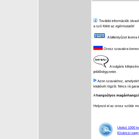
További információk olvasha
a szó fölött az egérmutatót!
A billentyűzet ikonra 
Orosz szavakra keresve 
A vulgáris kifejezés
jelölőnégyzetet.
Azon szavakhoz, amelyekhez 
kiejtését rögzíti. Nincs rá gar
A
hangsúlyos magánhangz
Helyezd el az orosz szótár 
Utolsó 1000 k
Kíváncsi vagy