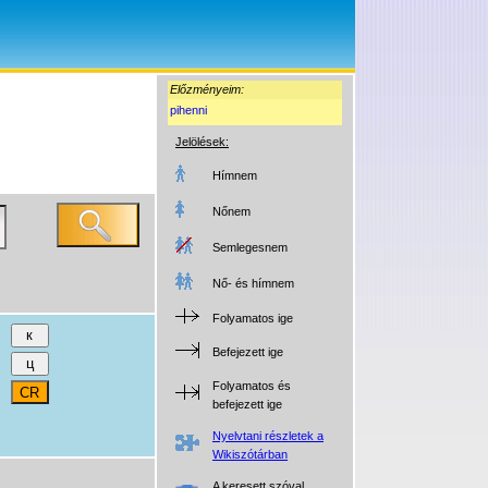
Előzményeim:
pihenni
Jelölések:
Hímnem
Nőnem
Semlegesnem
Nő- és hímnem
Folyamatos ige
Befejezett ige
Folyamatos és
befejezett ige
Nyelvtani részletek a
Wikiszótárban
A keresett szóval