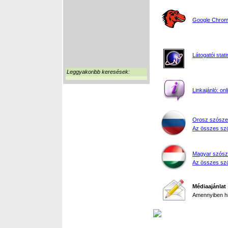
Google Chrome
Látogatói stati
Leggyakoribb keresések:
Linkajánló: on
Orosz szósze
Az összes szó
Magyar szósz
Az összes szó
Médiaajánlat
Amennyiben hir