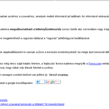
tóak azokhoz a szavakhoz, amelyek mellett információ jel található. Az információ elolvasás
kattintva
megváltoztatható a billentyűzetkiosztás
(orosz betűk abc sorrendben vagy íróg
megjeleníthető a ragozási táblázat a "ragozás" jelölőnégyzet beállításával.
ek alapbeállításként ki vannak szűrve a keresési eredményekből, ha mégis ilyet keresnél állít
még nincs saját kiejtés felvéve, a 'lejátszás' ikonra kattintva megnyílik a
Forvo.com
webla
ancia, hogy náluk már létezik felvétel a szóhoz.
ó
vastagon szedett betűvel van jelölve pl.: б
е
лый медв
е
дь
modult a google kezdőlapodon
eresés
 milyen szavakat keresnek a többiek? Itt megnézheted