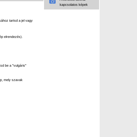
kapcsolatos képek
ához tartsd a jel vagy
ép elrendezés).
sd be a "vulgáris"
p, mely szavak