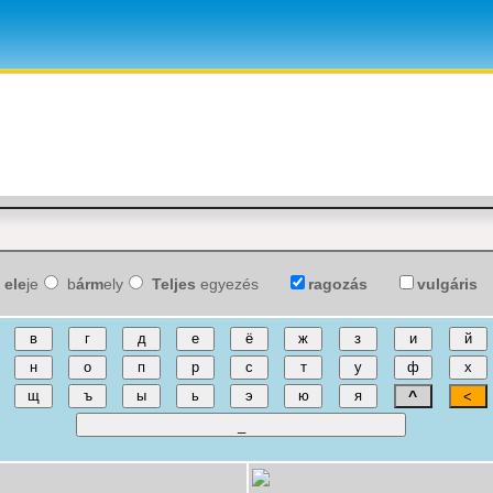
ele
je
b
árm
ely
Teljes
egyezés
ragozás
vulgáris