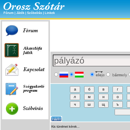
Fórum
|
Játék
|
Szóbeírás
|
Linkek
ele
je
b
árm
ely
Kis türelmet kérek...