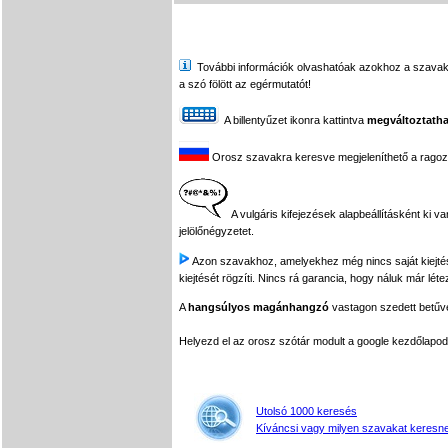
További információk olvashatóak azokhoz a szavakhoz,
a szó fölött az egérmutatót!
A billentyűzet ikonra kattintva
megváltoztatha
Orosz szavakra keresve megjeleníthető a ragozási
A vulgáris kifejezések alapbeállításként ki v
jelölőnégyzetet.
Azon szavakhoz, amelyekhez még nincs saját kiejtés f
kiejtését rögzíti. Nincs rá garancia, hogy náluk már léte
A
hangsúlyos magánhangzó
vastagon szedett betűvel
Helyezd el az orosz szótár modult a google kezdőla
Utolsó 1000 keresés
Kíváncsi vagy milyen szavakat keresne