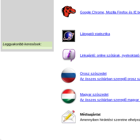
Google Chrome, Mozilla Firefox és IE 
Látogatói statisztika
Leggyakoribb keresések:
Linkajánló: online szótárak, nyelvoktató
Orosz szószedet
Az összes szótárban szereplő orosz s
Magyar szószedet
Az összes szótárban szereplő magyar
Médiaajánlat
Amennyiben hirdetést szeretne elhelyezn