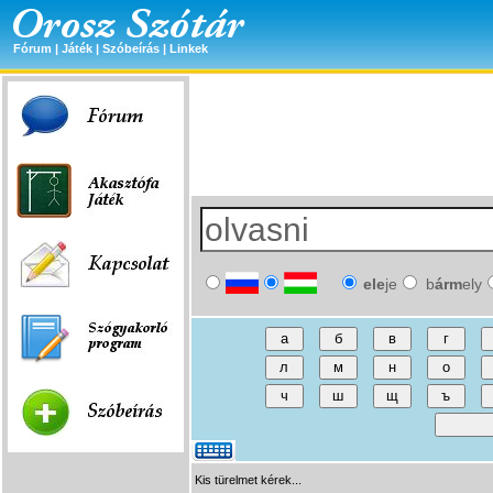
Fórum
|
Játék
|
Szóbeírás
|
Linkek
ele
je
b
árm
ely
Kis türelmet kérek...