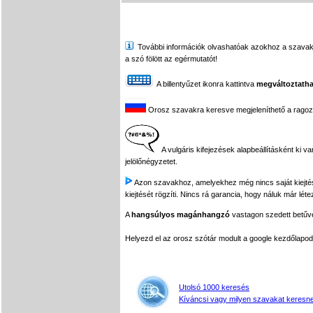
További információk olvashatóak azokhoz a szavakhoz,
a szó fölött az egérmutatót!
A billentyűzet ikonra kattintva
megváltoztatha
Orosz szavakra keresve megjeleníthető a ragozási
A vulgáris kifejezések alapbeállításként ki v
jelölőnégyzetet.
Azon szavakhoz, amelyekhez még nincs saját kiejtés f
kiejtését rögzíti. Nincs rá garancia, hogy náluk már léte
A
hangsúlyos magánhangzó
vastagon szedett betűvel
Helyezd el az orosz szótár modult a google kezdőla
Utolsó 1000 keresés
Kíváncsi vagy milyen szavakat keresne