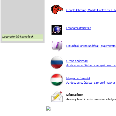
Google Chrome, Mozilla Firefox és IE 
Látogatói statisztika
Leggyakoribb keresések:
Linkajánló: online szótárak, nyelvoktató
Orosz szószedet
Az összes szótárban szereplő orosz s
Magyar szószedet
Az összes szótárban szereplő magyar
Médiaajánlat
Amennyiben hirdetést szeretne elhelyezn