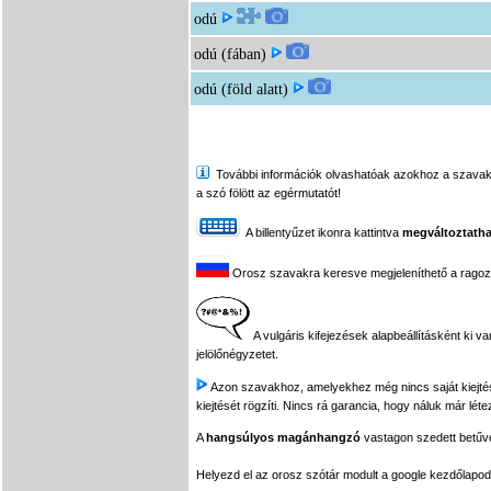
odú
odú (fában)
odú (föld alatt)
További információk olvashatóak azokhoz a szavakhoz,
a szó fölött az egérmutatót!
A billentyűzet ikonra kattintva
megváltoztatha
Orosz szavakra keresve megjeleníthető a ragozási
A vulgáris kifejezések alapbeállításként ki v
jelölőnégyzetet.
Azon szavakhoz, amelyekhez még nincs saját kiejtés f
kiejtését rögzíti. Nincs rá garancia, hogy náluk már léte
A
hangsúlyos magánhangzó
vastagon szedett betűvel
Helyezd el az orosz szótár modult a google kezdőla