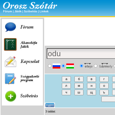
Fórum
|
Játék
|
Szóbeírás
|
Linkek
ele
je
b
árm
ely
3 találat: