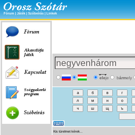
Fórum
|
Játék
|
Szóbeírás
|
Linkek
ele
je
b
árm
ely
Kis türelmet kérek...