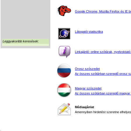
Google Chrome, Mozilla Firefox és IE 
Látogatói statisztika
Leggyakoribb keresések:
Linkajánló: online szótárak, nyelvoktató
Orosz szószedet
Az összes szótárban szereplő orosz s
Magyar szószedet
Az összes szótárban szereplő magyar
Médiaajánlat
Amennyiben hirdetést szeretne elhelyezn