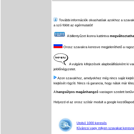
További információk olvashatóak azokhoz a szavakhoz,
a szó fölött az egérmutatót!
A billentyűzet ikonra kattintva
megváltoztatha
Orosz szavakra keresve megjeleníthető a ragozási
A vulgáris kifejezések alapbeállításként ki v
jelölőnégyzetet.
Azon szavakhoz, amelyekhez még nincs saját kiejtés f
kiejtését rögzíti. Nincs rá garancia, hogy náluk már léte
A
hangsúlyos magánhangzó
vastagon szedett betűvel
Helyezd el az orosz szótár modult a google kezdőla
Utolsó 1000 keresés
Kíváncsi vagy milyen szavakat keresne