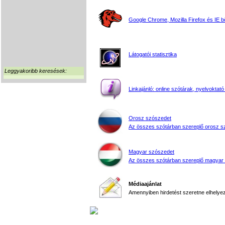
Google Chrome, Mozilla Firefox és IE 
Látogatói statisztika
Leggyakoribb keresések:
Linkajánló: online szótárak, nyelvoktató
Orosz szószedet
Az összes szótárban szereplő orosz s
Magyar szószedet
Az összes szótárban szereplő magyar
Médiaajánlat
Amennyiben hirdetést szeretne elhelyezn