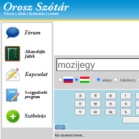
Fórum
|
Játék
|
Szóbeírás
|
Linkek
ele
je
b
árm
ely
Kis türelmet kérek...