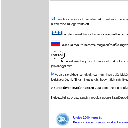
További információk olvashatóak azokhoz a szavakhoz,
a szó fölött az egérmutatót!
A billentyűzet ikonra kattintva
megváltoztatha
Orosz szavakra keresve megjeleníthető a ragozási
A vulgáris kifejezések alapbeállításként ki v
jelölőnégyzetet.
Azon szavakhoz, amelyekhez még nincs saját kiejtés f
kiejtését rögzíti. Nincs rá garancia, hogy náluk már léte
A
hangsúlyos magánhangzó
vastagon szedett betűvel
Helyezd el az orosz szótár modult a google kezdőla
Utolsó 1000 keresés
Kíváncsi vagy milyen szavakat keresne