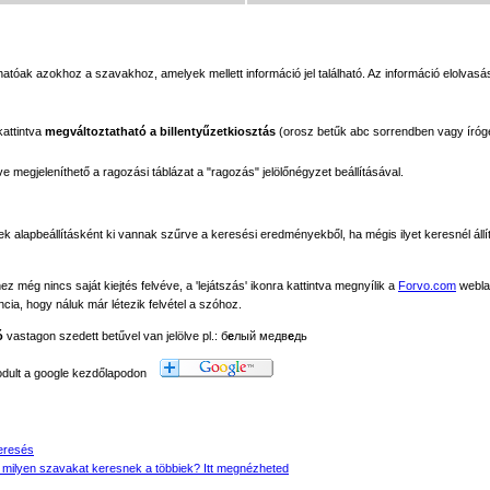
tóak azokhoz a szavakhoz, amelyek mellett információ jel található. Az információ elolvasás
kattintva
megváltoztatható a billentyűzetkiosztás
(orosz betűk abc sorrendben vagy íróg
megjeleníthető a ragozási táblázat a "ragozás" jelölőnégyzet beállításával.
ek alapbeállításként ki vannak szűrve a keresési eredményekből, ha mégis ilyet keresnél állít
még nincs saját kiejtés felvéve, a 'lejátszás' ikonra kattintva megnyílik a
Forvo.com
webla
ancia, hogy náluk már létezik felvétel a szóhoz.
ó
vastagon szedett betűvel van jelölve pl.: б
е
лый медв
е
дь
modult a google kezdőlapodon
eresés
 milyen szavakat keresnek a többiek? Itt megnézheted