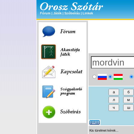
Fórum
|
Játék
|
Szóbeírás
|
Linkek
Kis türelmet kérek...