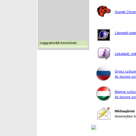
Google Chrome
Látogatói stati
Leggyakoribb keresések:
Linkajánló: on
Orosz szósze
Az összes szó
Magyar szósz
Az összes szó
Médiaajánlat
Amennyiben hir