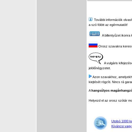
További információk olvasha
a szó fölött az egérmutatót!
A billentyűzet ikonra 
Orosz szavakra keresve 
A vulgáris kifejezés
jelölőnégyzetet.
Azon szavakhoz, amelyekhez 
kiejtését rögzíti. Nincs rá gar
A
hangsúlyos magánhangz
Helyezd el az orosz szótár 
Utolsó 1000 k
Kíváncsi vagy