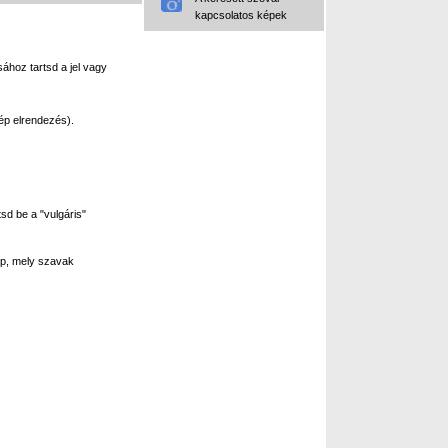
kapcsolatos képek
ához tartsd a jel vagy
ép elrendezés).
sd be a "vulgáris"
p, mely szavak