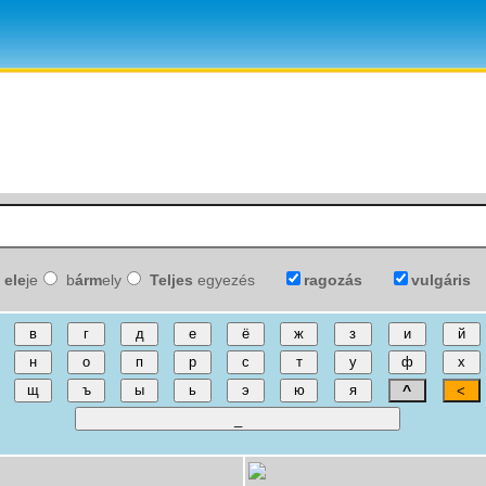
ele
je
b
árm
ely
Teljes
egyezés
ragozás
vulgáris