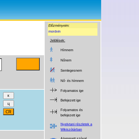
Előzményeim:
mordvin
Jelölések:
Hímnem
Nőnem
Semlegesnem
Nő- és hímnem
Folyamatos ige
Befejezett ige
Folyamatos és
befejezett ige
Nyelvtani részletek a
Wikiszótárban
A keresett szóval