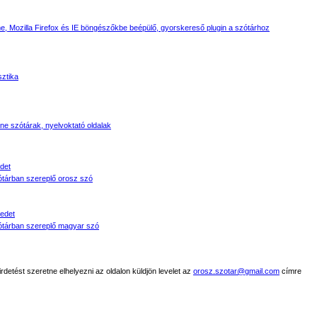
, Mozilla Firefox és IE böngészőkbe beépülő, gyorskereső plugin a szótárhoz
sztika
line szótárak, nyelvoktató oldalak
det
tárban szereplő orosz szó
edet
tárban szereplő magyar szó
detést szeretne elhelyezni az oldalon küldjön levelet az
orosz.szotar@gmail.com
címre