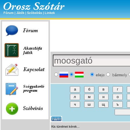
Fórum
|
Játék
|
Szóbeírás
|
Linkek
ele
je
b
árm
ely
Kis türelmet kérek...