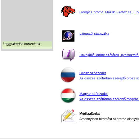
Google Chrome, Mozilla Firefox és IE 
Látogatói statisztika
Leggyakoribb keresések:
Linkajánló: online szótárak, nyelvoktató
Orosz szószedet
Az összes szótárban szereplő orosz s
Magyar szószedet
Az összes szótárban szereplő magyar
Médiaajánlat
Amennyiben hirdetést szeretne elhelyezn