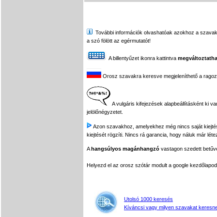
További információk olvashatóak azokhoz a szavakhoz,
a szó fölött az egérmutatót!
A billentyűzet ikonra kattintva
megváltoztatha
Orosz szavakra keresve megjeleníthető a ragozási
A vulgáris kifejezések alapbeállításként ki v
jelölőnégyzetet.
Azon szavakhoz, amelyekhez még nincs saját kiejtés f
kiejtését rögzíti. Nincs rá garancia, hogy náluk már léte
A
hangsúlyos magánhangzó
vastagon szedett betűvel
Helyezd el az orosz szótár modult a google kezdőla
Utolsó 1000 keresés
Kíváncsi vagy milyen szavakat keresne