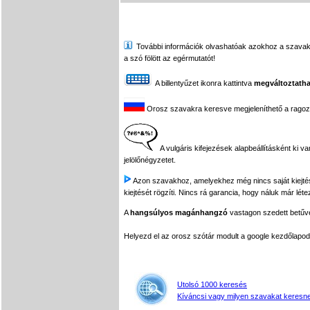
További információk olvashatóak azokhoz a szavakhoz,
a szó fölött az egérmutatót!
A billentyűzet ikonra kattintva
megváltoztatha
Orosz szavakra keresve megjeleníthető a ragozási
A vulgáris kifejezések alapbeállításként ki v
jelölőnégyzetet.
Azon szavakhoz, amelyekhez még nincs saját kiejtés f
kiejtését rögzíti. Nincs rá garancia, hogy náluk már léte
A
hangsúlyos magánhangzó
vastagon szedett betűvel
Helyezd el az orosz szótár modult a google kezdőla
Utolsó 1000 keresés
Kíváncsi vagy milyen szavakat keresne