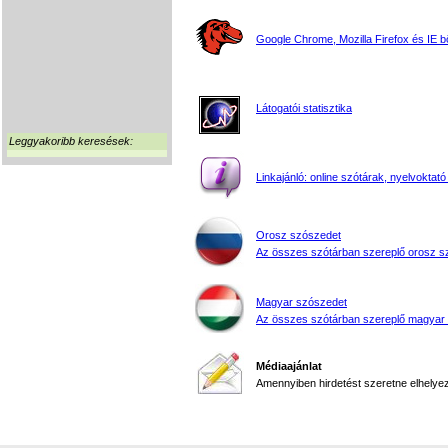
Google Chrome, Mozilla Firefox és IE 
Látogatói statisztika
Leggyakoribb keresések:
Linkajánló: online szótárak, nyelvoktató
Orosz szószedet
Az összes szótárban szereplő orosz s
Magyar szószedet
Az összes szótárban szereplő magyar
Médiaajánlat
Amennyiben hirdetést szeretne elhelyezn