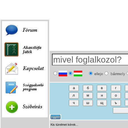
Fórum
|
Játék
|
Szóbeírás
|
Linkek
ele
je
b
árm
ely
Kis türelmet kérek...