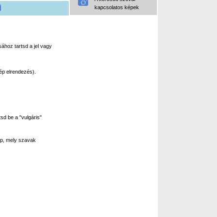
kapcsolatos képek
ához tartsd a jel vagy
ép elrendezés).
sd be a "vulgáris"
p, mely szavak