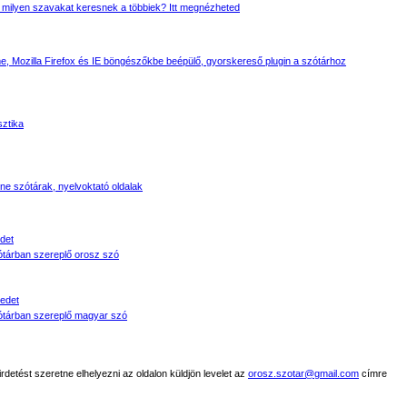
 milyen szavakat keresnek a többiek? Itt megnézheted
, Mozilla Firefox és IE böngészőkbe beépülő, gyorskereső plugin a szótárhoz
sztika
line szótárak, nyelvoktató oldalak
det
tárban szereplő orosz szó
edet
tárban szereplő magyar szó
detést szeretne elhelyezni az oldalon küldjön levelet az
orosz.szotar@gmail.com
címre