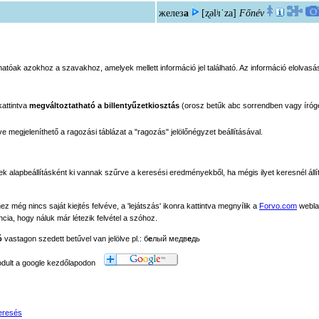
желез
а
[ʐəlʲɪˈza]
Főnév
tóak azokhoz a szavakhoz, amelyek mellett információ jel található. Az információ elolvasás
kattintva
megváltoztatható a billentyűzetkiosztás
(orosz betűk abc sorrendben vagy íróg
megjeleníthető a ragozási táblázat a "ragozás" jelölőnégyzet beállításával.
ek alapbeállításként ki vannak szűrve a keresési eredményekből, ha mégis ilyet keresnél állít
még nincs saját kiejtés felvéve, a 'lejátszás' ikonra kattintva megnyílik a
Forvo.com
webla
ancia, hogy náluk már létezik felvétel a szóhoz.
ó
vastagon szedett betűvel van jelölve pl.: б
е
лый медв
е
дь
modult a google kezdőlapodon
eresés