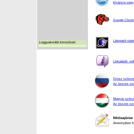
Kíváncsi vagy
Google Chrome
Látogatói stati
Leggyakoribb keresések:
Linkajánló: on
Orosz szósze
Az összes szó
Magyar szósz
Az összes szó
Médiaajánlat
Amennyiben hir