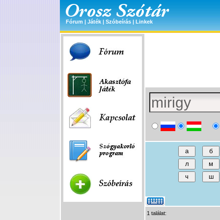
Fórum
|
Játék
|
Szóbeírás
|
Linkek
1 találat: