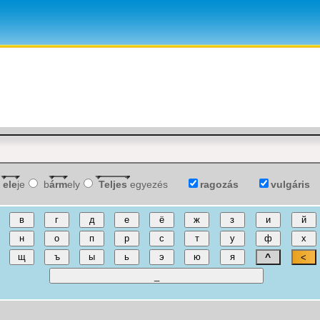
ele
je
b
árm
ely
Teljes
egyezés
ragozás
vulgáris