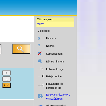
Előzményeim:
mirigy
Jelölések:
Hímnem
Nőnem
Semlegesnem
Nő- és hímnem
Folyamatos ige
Befejezett ige
Folyamatos és
befejezett ige
Nyelvtani részletek a
Wikiszótárban
A keresett szóval