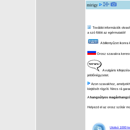
mirigy
További információk olvasha
a szó fölött az egérmutatót!
A billentyűzet ikonra 
Orosz szavakra keresve 
A vulgáris kifejezés
jelölőnégyzetet.
Azon szavakhoz, amelyekhez 
kiejtését rögzíti. Nincs rá gar
A
hangsúlyos magánhangz
Helyezd el az orosz szótár 
Utolsó 1000 k