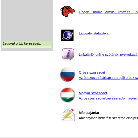
Google Chrome, Mozilla Firefox és IE 
Látogatói statisztika
Leggyakoribb keresések:
Linkajánló: online szótárak, nyelvoktató
Orosz szószedet
Az összes szótárban szereplő orosz s
Magyar szószedet
Az összes szótárban szereplő magyar
Médiaajánlat
Amennyiben hirdetést szeretne elhelyezn