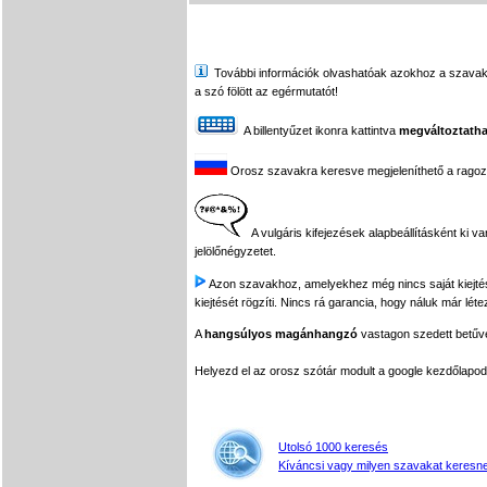
További információk olvashatóak azokhoz a szavakhoz,
a szó fölött az egérmutatót!
A billentyűzet ikonra kattintva
megváltoztatha
Orosz szavakra keresve megjeleníthető a ragozási
A vulgáris kifejezések alapbeállításként ki v
jelölőnégyzetet.
Azon szavakhoz, amelyekhez még nincs saját kiejtés f
kiejtését rögzíti. Nincs rá garancia, hogy náluk már léte
A
hangsúlyos magánhangzó
vastagon szedett betűvel
Helyezd el az orosz szótár modult a google kezdőla
Utolsó 1000 keresés
Kíváncsi vagy milyen szavakat keresne