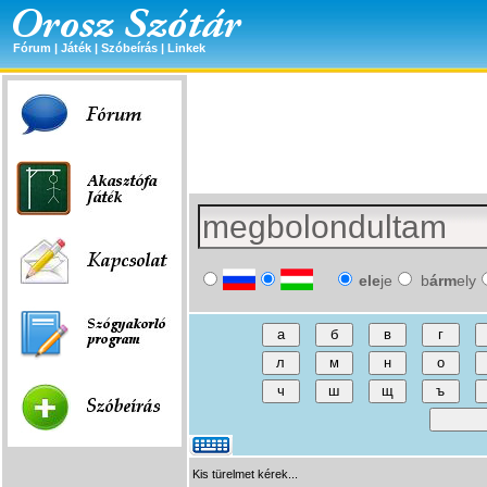
Fórum
|
Játék
|
Szóbeírás
|
Linkek
ele
je
b
árm
ely
Kis türelmet kérek...