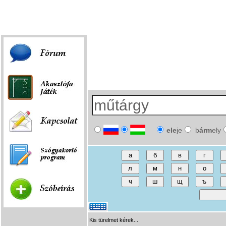
Fórum
|
Játék
|
Szóbeírás
|
Linkek
ele
je
b
árm
ely
Kis türelmet kérek...