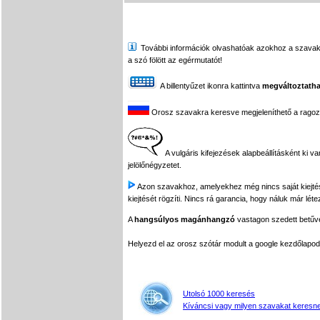
További információk olvashatóak azokhoz a szavakhoz,
a szó fölött az egérmutatót!
A billentyűzet ikonra kattintva
megváltoztatha
Orosz szavakra keresve megjeleníthető a ragozási
A vulgáris kifejezések alapbeállításként ki v
jelölőnégyzetet.
Azon szavakhoz, amelyekhez még nincs saját kiejtés f
kiejtését rögzíti. Nincs rá garancia, hogy náluk már léte
A
hangsúlyos magánhangzó
vastagon szedett betűvel
Helyezd el az orosz szótár modult a google kezdőla
Utolsó 1000 keresés
Kíváncsi vagy milyen szavakat keresne