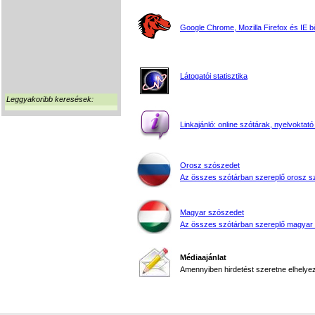
Google Chrome, Mozilla Firefox és IE 
Látogatói statisztika
Leggyakoribb keresések:
Linkajánló: online szótárak, nyelvoktató
Orosz szószedet
Az összes szótárban szereplő orosz s
Magyar szószedet
Az összes szótárban szereplő magyar
Médiaajánlat
Amennyiben hirdetést szeretne elhelyezn