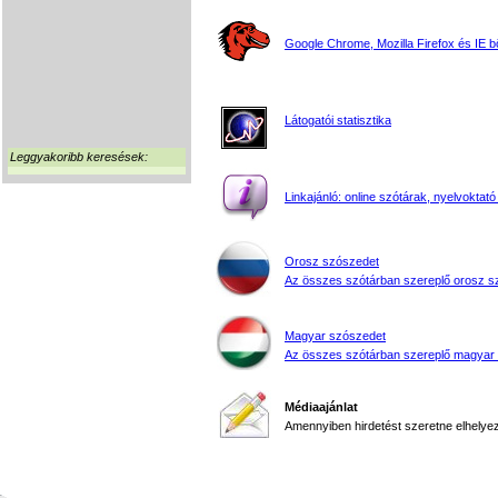
Google Chrome, Mozilla Firefox és IE 
Látogatói statisztika
Leggyakoribb keresések:
Linkajánló: online szótárak, nyelvoktató
Orosz szószedet
Az összes szótárban szereplő orosz s
Magyar szószedet
Az összes szótárban szereplő magyar
Médiaajánlat
Amennyiben hirdetést szeretne elhelyezn