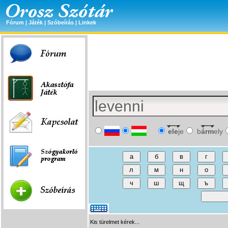
Fórum
|
Játék
|
Szóbeírás
|
Linkek
ele
je
b
árm
ely
Kis türelmet kérek...