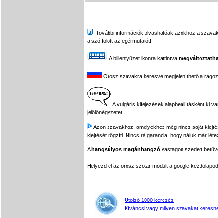
További információk olvashatóak azokhoz a szavakhoz,
a szó fölött az egérmutatót!
A billentyűzet ikonra kattintva
megváltoztatha
Orosz szavakra keresve megjeleníthető a ragozási
A vulgáris kifejezések alapbeállításként ki v
jelölőnégyzetet.
Azon szavakhoz, amelyekhez még nincs saját kiejtés f
kiejtését rögzíti. Nincs rá garancia, hogy náluk már léte
A
hangsúlyos magánhangzó
vastagon szedett betűvel
Helyezd el az orosz szótár modult a google kezdőla
Utolsó 1000 keresés
Kíváncsi vagy milyen szavakat keresne