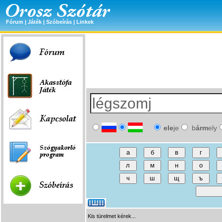
Fórum
|
Játék
|
Szóbeírás
|
Linkek
ele
je
b
árm
ely
Kis türelmet kérek...