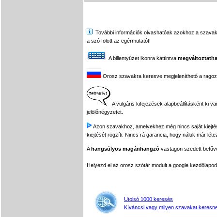
További információk olvashatóak azokhoz a szavakhoz,
a szó fölött az egérmutatót!
A billentyűzet ikonra kattintva
megváltoztatha
Orosz szavakra keresve megjeleníthető a ragozási
A vulgáris kifejezések alapbeállításként ki v
jelölőnégyzetet.
Azon szavakhoz, amelyekhez még nincs saját kiejtés f
kiejtését rögzíti. Nincs rá garancia, hogy náluk már léte
A
hangsúlyos magánhangzó
vastagon szedett betűvel
Helyezd el az orosz szótár modult a google kezdőla
Utolsó 1000 keresés
Kíváncsi vagy milyen szavakat keresne