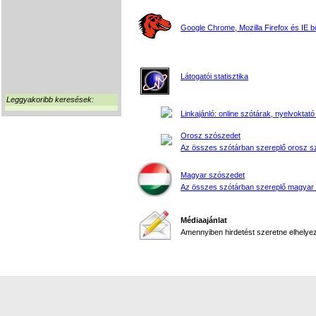
Google Chrome, Mozilla Firefox és IE 
Látogatói statisztika
Leggyakoribb keresések:
Linkajánló: online szótárak, nyelvoktató
Orosz szószedet
Az összes szótárban szereplő orosz s
Magyar szószedet
Az összes szótárban szereplő magyar
Médiaajánlat
Amennyiben hirdetést szeretne elhelyezn