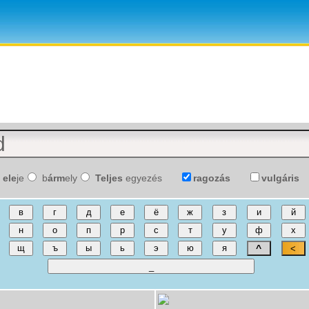
ele
je
b
árm
ely
Teljes
egyezés
ragozás
vulgáris