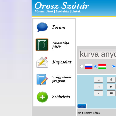
Fórum
|
Játék
|
Szóbeírás
|
Linkek
Kis türelmet kérek...