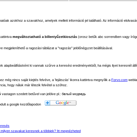
tóak azokhoz a szavakhoz, amelyek mellett információ jel található. Az információ elolvasás
kattintva
megváltoztatható a billentyűzetkiosztás
(orosz betűk abc sorrendben vagy íróg
megjeleníthető a ragozási táblázat a "ragozás" jelölőnégyzet beállításával.
ek alapbeállításként ki vannak szűrve a keresési eredményekből, ha mégis ilyet keresnél állít
még nincs saját kiejtés felvéve, a 'lejátszás' ikonra kattintva megnyílik a
Forvo.com
webla
ancia, hogy náluk már létezik felvétel a szóhoz.
ó
vastagon szedett betűvel van jelölve pl.: б
е
лый медв
е
дь
modult a google kezdőlapodon
eresés
 milyen szavakat keresnek a többiek? Itt megnézheted