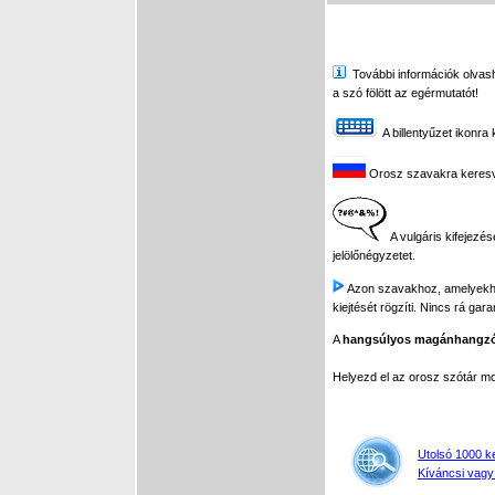
További információk olvasha
a szó fölött az egérmutatót!
A billentyűzet ikonra 
Orosz szavakra keresve 
A vulgáris kifejezés
jelölőnégyzetet.
Azon szavakhoz, amelyekhez 
kiejtését rögzíti. Nincs rá gar
A
hangsúlyos magánhangz
Helyezd el az orosz szótár 
Utolsó 1000 k
Kíváncsi vagy