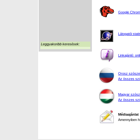
Google Chrome
Látogatói stati
Leggyakoribb keresések:
Linkajánló: on
Orosz szósze
Az összes szó
Magyar szósz
Az összes szó
Médiaajánlat
Amennyiben hir