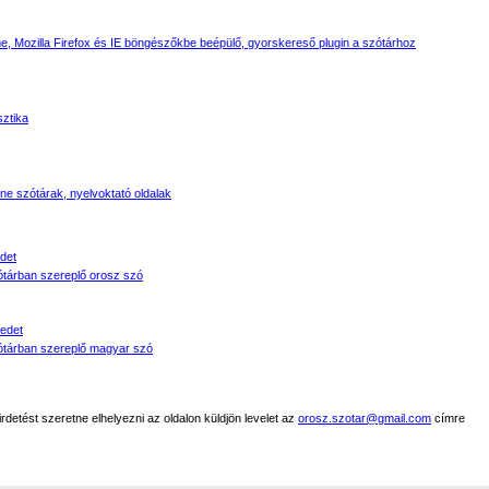
, Mozilla Firefox és IE böngészőkbe beépülő, gyorskereső plugin a szótárhoz
sztika
line szótárak, nyelvoktató oldalak
det
tárban szereplő orosz szó
edet
tárban szereplő magyar szó
detést szeretne elhelyezni az oldalon küldjön levelet az
orosz.szotar@gmail.com
címre