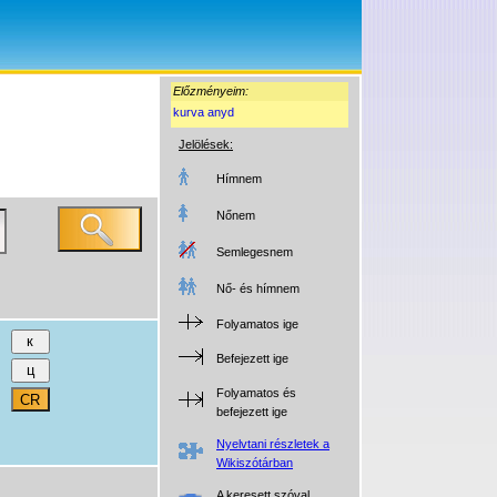
Előzményeim:
kurva anyd
Jelölések:
Hímnem
Nőnem
Semlegesnem
Nő- és hímnem
Folyamatos ige
Befejezett ige
Folyamatos és
befejezett ige
Nyelvtani részletek a
Wikiszótárban
A keresett szóval