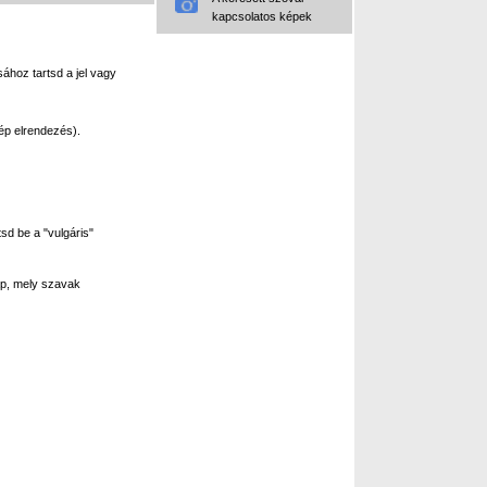
kapcsolatos képek
ához tartsd a jel vagy
ép elrendezés).
sd be a "vulgáris"
p, mely szavak