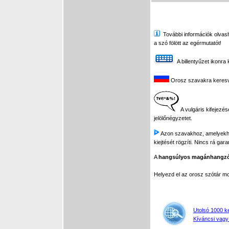
További információk olvasha
a szó fölött az egérmutatót!
A billentyűzet ikonra 
Orosz szavakra keresve 
A vulgáris kifejezés
jelölőnégyzetet.
Azon szavakhoz, amelyekhez 
kiejtését rögzíti. Nincs rá gar
A
hangsúlyos magánhangz
Helyezd el az orosz szótár 
Utolsó 1000 k
Kíváncsi vagy