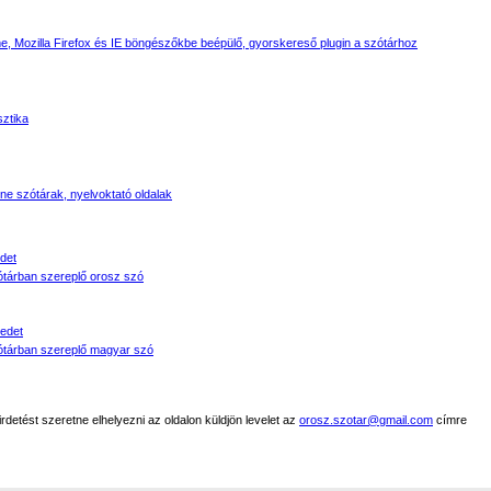
, Mozilla Firefox és IE böngészőkbe beépülő, gyorskereső plugin a szótárhoz
sztika
line szótárak, nyelvoktató oldalak
det
tárban szereplő orosz szó
edet
tárban szereplő magyar szó
detést szeretne elhelyezni az oldalon küldjön levelet az
orosz.szotar@gmail.com
címre