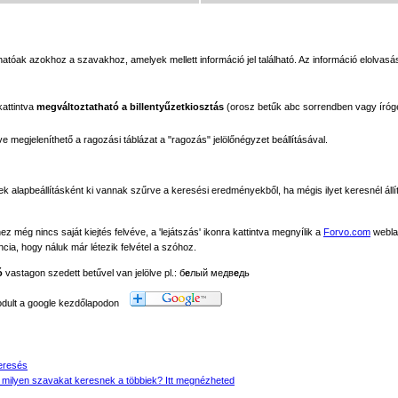
tóak azokhoz a szavakhoz, amelyek mellett információ jel található. Az információ elolvasás
kattintva
megváltoztatható a billentyűzetkiosztás
(orosz betűk abc sorrendben vagy íróg
megjeleníthető a ragozási táblázat a "ragozás" jelölőnégyzet beállításával.
ek alapbeállításként ki vannak szűrve a keresési eredményekből, ha mégis ilyet keresnél állít
még nincs saját kiejtés felvéve, a 'lejátszás' ikonra kattintva megnyílik a
Forvo.com
webla
ancia, hogy náluk már létezik felvétel a szóhoz.
ó
vastagon szedett betűvel van jelölve pl.: б
е
лый медв
е
дь
modult a google kezdőlapodon
eresés
 milyen szavakat keresnek a többiek? Itt megnézheted