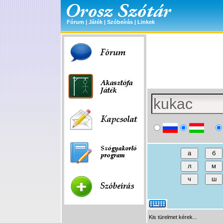
Fórum
|
Játék
|
Szóbeírás
|
Linkek
Kis türelmet kérek...