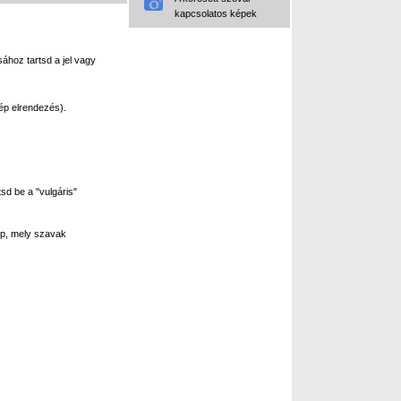
kapcsolatos képek
ához tartsd a jel vagy
ép elrendezés).
sd be a "vulgáris"
p, mely szavak