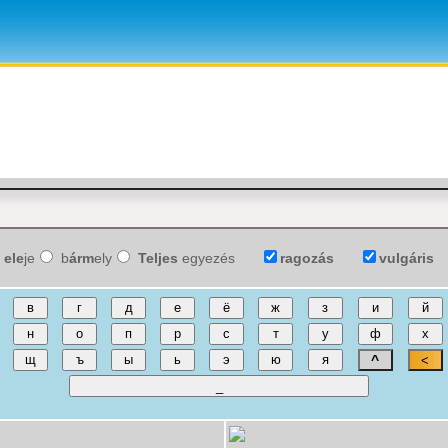
ele
je
b
árm
ely
Teljes
egyezés
ragozás
vulgáris