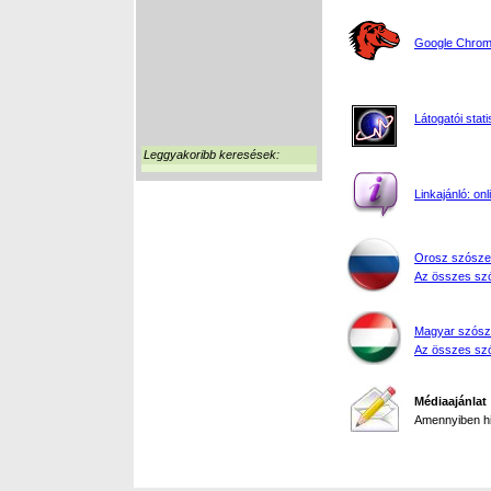
Google Chrome
Látogatói stati
Leggyakoribb keresések:
Linkajánló: on
Orosz szósze
Az összes szó
Magyar szósz
Az összes szó
Médiaajánlat
Amennyiben hir