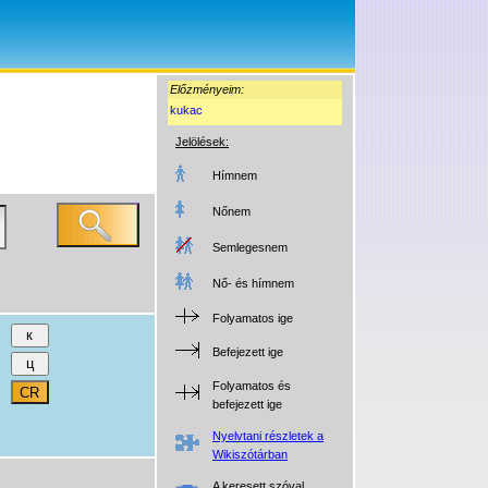
Előzményeim:
kukac
Jelölések:
Hímnem
Nőnem
Semlegesnem
Nő- és hímnem
Folyamatos ige
Befejezett ige
Folyamatos és
befejezett ige
Nyelvtani részletek a
Wikiszótárban
A keresett szóval