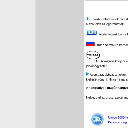
További információk olvasha
a szó fölött az egérmutatót!
A billentyűzet ikonra 
Orosz szavakra keresve 
A vulgáris kifejezés
jelölőnégyzetet.
Azon szavakhoz, amelyekhez 
kiejtését rögzíti. Nincs rá gar
A
hangsúlyos magánhangz
Helyezd el az orosz szótár 
Utolsó 1000 k
Kíváncsi vagy