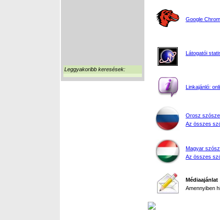
Google Chrome
Látogatói stati
Leggyakoribb keresések:
Linkajánló: on
Orosz szósze
Az összes szó
Magyar szósz
Az összes szó
Médiaajánlat
Amennyiben hir