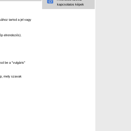
kapcsolatos képek
ához tartsd a jel vagy
ép elrendezés).
sd be a "vulgáris"
p, mely szavak