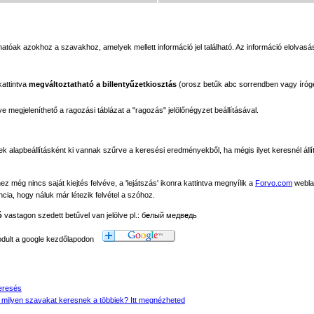
tóak azokhoz a szavakhoz, amelyek mellett információ jel található. Az információ elolvasás
kattintva
megváltoztatható a billentyűzetkiosztás
(orosz betűk abc sorrendben vagy íróg
megjeleníthető a ragozási táblázat a "ragozás" jelölőnégyzet beállításával.
ek alapbeállításként ki vannak szűrve a keresési eredményekből, ha mégis ilyet keresnél állít
még nincs saját kiejtés felvéve, a 'lejátszás' ikonra kattintva megnyílik a
Forvo.com
webla
ancia, hogy náluk már létezik felvétel a szóhoz.
ó
vastagon szedett betűvel van jelölve pl.: б
е
лый медв
е
дь
modult a google kezdőlapodon
eresés
 milyen szavakat keresnek a többiek? Itt megnézheted