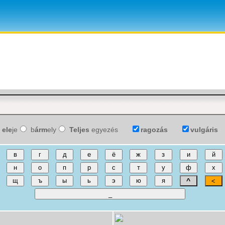
ele
je
b
árm
ely
Teljes
egyezés
ragozás
vulgáris