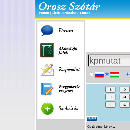
Fórum
|
Játék
|
Szóbeírás
|
Linkek
Kis türelmet kérek...