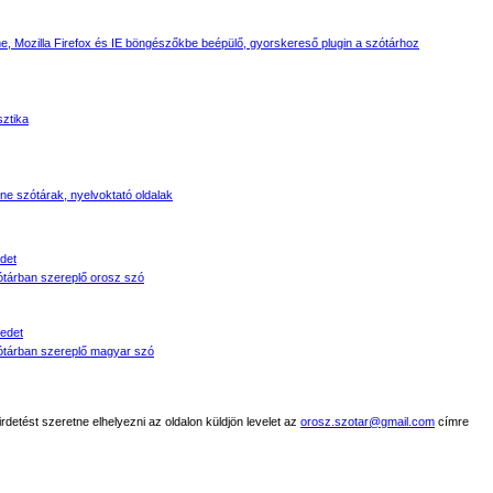
, Mozilla Firefox és IE böngészőkbe beépülő, gyorskereső plugin a szótárhoz
sztika
line szótárak, nyelvoktató oldalak
det
tárban szereplő orosz szó
edet
tárban szereplő magyar szó
detést szeretne elhelyezni az oldalon küldjön levelet az
orosz.szotar@gmail.com
címre