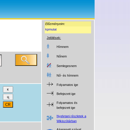
Előzményeim:
kpmutat
Jelölések:
Hímnem
Nőnem
Semlegesnem
Nő- és hímnem
Folyamatos ige
Befejezett ige
Folyamatos és
befejezett ige
Nyelvtani részletek a
Wikiszótárban
A keresett szóval