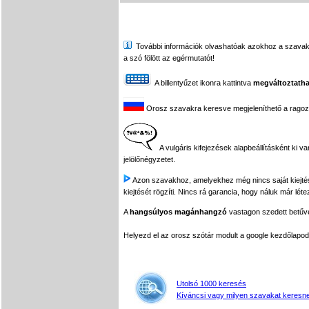
További információk olvashatóak azokhoz a szavakhoz,
a szó fölött az egérmutatót!
A billentyűzet ikonra kattintva
megváltoztatha
Orosz szavakra keresve megjeleníthető a ragozási
A vulgáris kifejezések alapbeállításként ki v
jelölőnégyzetet.
Azon szavakhoz, amelyekhez még nincs saját kiejtés f
kiejtését rögzíti. Nincs rá garancia, hogy náluk már léte
A
hangsúlyos magánhangzó
vastagon szedett betűvel
Helyezd el az orosz szótár modult a google kezdőla
Utolsó 1000 keresés
Kíváncsi vagy milyen szavakat keresne