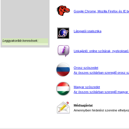
Google Chrome, Mozilla Firefox és IE 
Látogatói statisztika
Leggyakoribb keresések:
Linkajánló: online szótárak, nyelvoktató
Orosz szószedet
Az összes szótárban szereplő orosz s
Magyar szószedet
Az összes szótárban szereplő magyar
Médiaajánlat
Amennyiben hirdetést szeretne elhelyezn