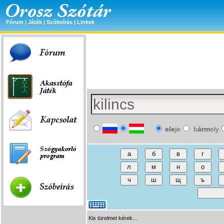
Fórum
|
Játék
|
Szóbeírás
|
Linkek
ele
je
b
árm
ely
Kis türelmet kérek...