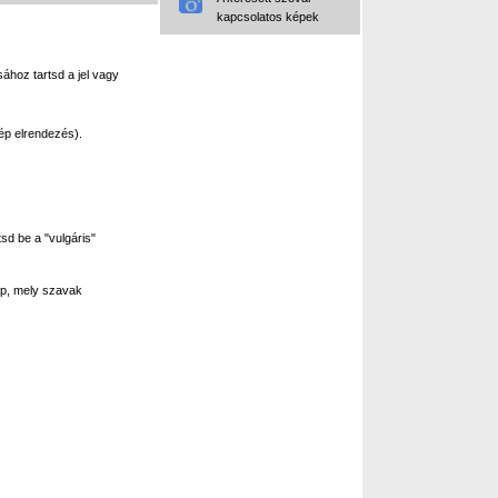
kapcsolatos képek
ához tartsd a jel vagy
ép elrendezés).
sd be a "vulgáris"
p, mely szavak