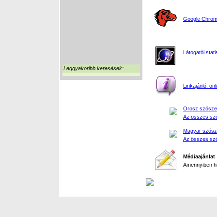
Google Chrome
Látogatói stati
Leggyakoribb keresések:
Linkajánló: on
Orosz szósze
Az összes szó
Magyar szósz
Az összes szó
Médiaajánlat
Amennyiben hir