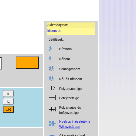
Előzményeim:
kilencveb
Jelölések:
Hímnem
Nőnem
Semlegesnem
Nő- és hímnem
Folyamatos ige
Befejezett ige
Folyamatos és
befejezett ige
Nyelvtani részletek a
Wikiszótárban
A keresett szóval