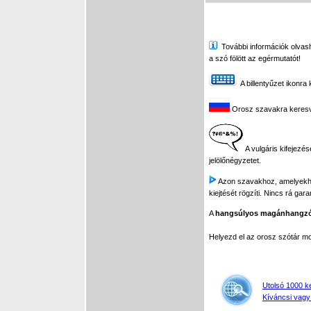
További információk olvasha
a szó fölött az egérmutatót!
A billentyűzet ikonra 
Orosz szavakra keresve 
A vulgáris kifejezés
jelölőnégyzetet.
Azon szavakhoz, amelyekhez 
kiejtését rögzíti. Nincs rá gar
A
hangsúlyos magánhangz
Helyezd el az orosz szótár 
Utolsó 1000 k
Kíváncsi vagy