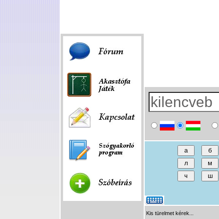
Fórum
|
Játék
|
Szóbeírás
|
Linkek
Kis türelmet kérek...