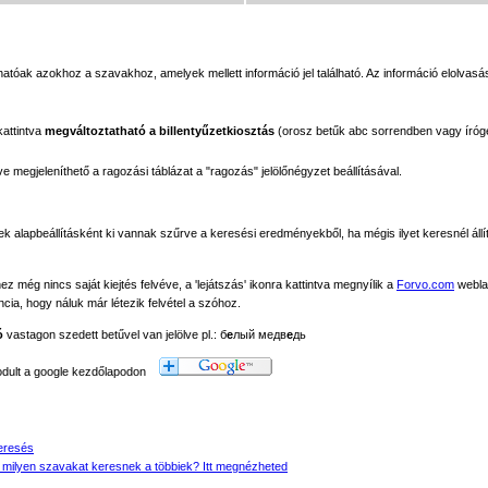
tóak azokhoz a szavakhoz, amelyek mellett információ jel található. Az információ elolvasás
kattintva
megváltoztatható a billentyűzetkiosztás
(orosz betűk abc sorrendben vagy íróg
megjeleníthető a ragozási táblázat a "ragozás" jelölőnégyzet beállításával.
ek alapbeállításként ki vannak szűrve a keresési eredményekből, ha mégis ilyet keresnél állít
még nincs saját kiejtés felvéve, a 'lejátszás' ikonra kattintva megnyílik a
Forvo.com
webla
ancia, hogy náluk már létezik felvétel a szóhoz.
ó
vastagon szedett betűvel van jelölve pl.: б
е
лый медв
е
дь
modult a google kezdőlapodon
eresés
 milyen szavakat keresnek a többiek? Itt megnézheted