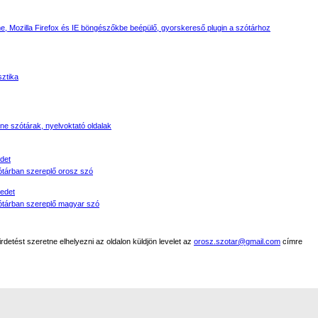
, Mozilla Firefox és IE böngészőkbe beépülő, gyorskereső plugin a szótárhoz
sztika
line szótárak, nyelvoktató oldalak
det
tárban szereplő orosz szó
edet
tárban szereplő magyar szó
detést szeretne elhelyezni az oldalon küldjön levelet az
orosz.szotar@gmail.com
címre