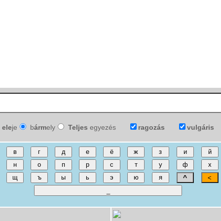
ele
je
b
árm
ely
Teljes
egyezés
ragozás
vulgáris