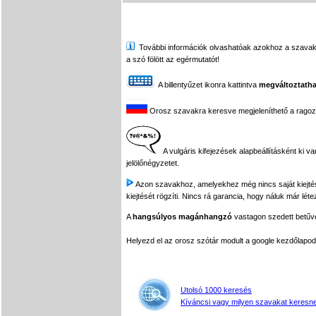
További információk olvashatóak azokhoz a szavakhoz,
a szó fölött az egérmutatót!
A billentyűzet ikonra kattintva
megváltoztatha
Orosz szavakra keresve megjeleníthető a ragozási
A vulgáris kifejezések alapbeállításként ki v
jelölőnégyzetet.
Azon szavakhoz, amelyekhez még nincs saját kiejtés f
kiejtését rögzíti. Nincs rá garancia, hogy náluk már léte
A
hangsúlyos magánhangzó
vastagon szedett betűvel
Helyezd el az orosz szótár modult a google kezdőla
Utolsó 1000 keresés
Kíváncsi vagy milyen szavakat keresne