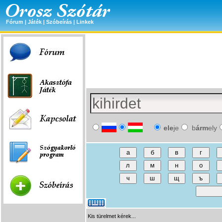
Fórum
|
Játék
|
Szóbeírás
|
Linkek
ele
je
b
árm
ely
Kis türelmet kérek...