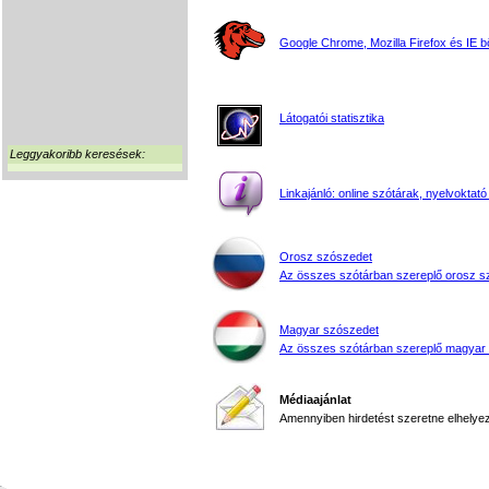
Google Chrome, Mozilla Firefox és IE 
Látogatói statisztika
Leggyakoribb keresések:
Linkajánló: online szótárak, nyelvoktató
Orosz szószedet
Az összes szótárban szereplő orosz s
Magyar szószedet
Az összes szótárban szereplő magyar
Médiaajánlat
Amennyiben hirdetést szeretne elhelyezn