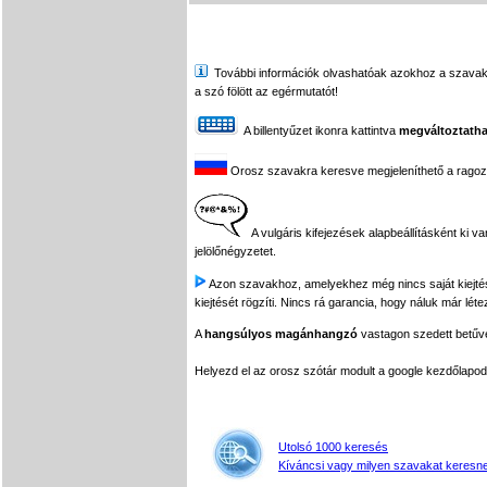
További információk olvashatóak azokhoz a szavakhoz,
a szó fölött az egérmutatót!
A billentyűzet ikonra kattintva
megváltoztatha
Orosz szavakra keresve megjeleníthető a ragozási
A vulgáris kifejezések alapbeállításként ki v
jelölőnégyzetet.
Azon szavakhoz, amelyekhez még nincs saját kiejtés f
kiejtését rögzíti. Nincs rá garancia, hogy náluk már léte
A
hangsúlyos magánhangzó
vastagon szedett betűvel
Helyezd el az orosz szótár modult a google kezdőla
Utolsó 1000 keresés
Kíváncsi vagy milyen szavakat keresne