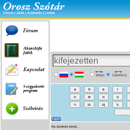
Fórum
|
Játék
|
Szóbeírás
|
Linkek
ele
je
b
árm
ely
Kis türelmet kérek...