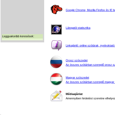
Google Chrome, Mozilla Firefox és IE 
Látogatói statisztika
Leggyakoribb keresések:
Linkajánló: online szótárak, nyelvoktató
Orosz szószedet
Az összes szótárban szereplő orosz s
Magyar szószedet
Az összes szótárban szereplő magyar
Médiaajánlat
Amennyiben hirdetést szeretne elhelyezn