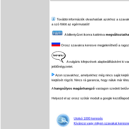
További információk olvashatóak azokhoz a szavakhoz,
a szó fölött az egérmutatót!
A billentyűzet ikonra kattintva
megváltoztatha
Orosz szavakra keresve megjeleníthető a ragozási
A vulgáris kifejezések alapbeállításként ki v
jelölőnégyzetet.
Azon szavakhoz, amelyekhez még nincs saját kiejtés f
kiejtését rögzíti. Nincs rá garancia, hogy náluk már léte
A
hangsúlyos magánhangzó
vastagon szedett betűvel
Helyezd el az orosz szótár modult a google kezdőla
Utolsó 1000 keresés
Kíváncsi vagy milyen szavakat keresne