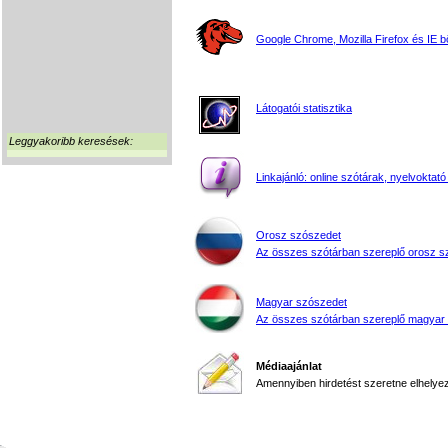
Google Chrome, Mozilla Firefox és IE 
Látogatói statisztika
Leggyakoribb keresések:
Linkajánló: online szótárak, nyelvoktató
Orosz szószedet
Az összes szótárban szereplő orosz s
Magyar szószedet
Az összes szótárban szereplő magyar
Médiaajánlat
Amennyiben hirdetést szeretne elhelyezn