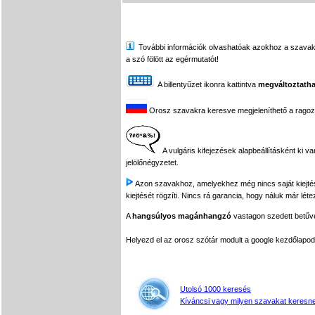
További információk olvashatóak azokhoz a szavakhoz,
a szó fölött az egérmutatót!
A billentyűzet ikonra kattintva
megváltoztatha
Orosz szavakra keresve megjeleníthető a ragozási
A vulgáris kifejezések alapbeállításként ki v
jelölőnégyzetet.
Azon szavakhoz, amelyekhez még nincs saját kiejtés f
kiejtését rögzíti. Nincs rá garancia, hogy náluk már léte
A
hangsúlyos magánhangzó
vastagon szedett betűvel
Helyezd el az orosz szótár modult a google kezdőla
Utolsó 1000 keresés
Kíváncsi vagy milyen szavakat keresne