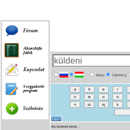
Fórum
|
Játék
|
Szóbeírás
|
Linkek
ele
je
b
árm
ely
Kis türelmet kérek...