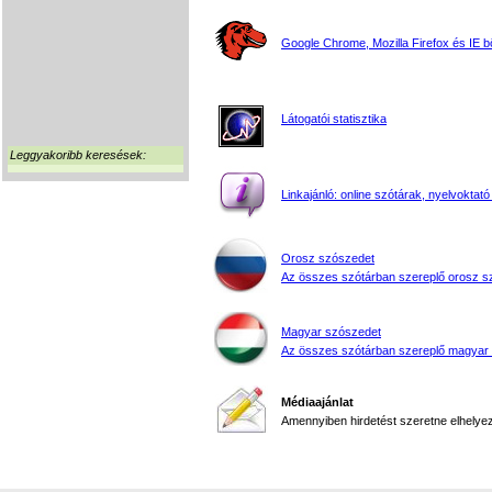
Google Chrome, Mozilla Firefox és IE 
Látogatói statisztika
Leggyakoribb keresések:
Linkajánló: online szótárak, nyelvoktató
Orosz szószedet
Az összes szótárban szereplő orosz s
Magyar szószedet
Az összes szótárban szereplő magyar
Médiaajánlat
Amennyiben hirdetést szeretne elhelyezn