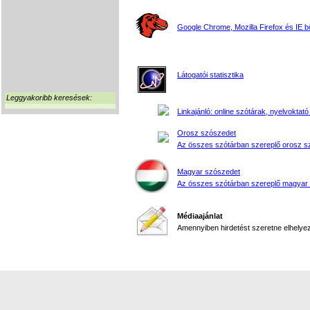
Google Chrome, Mozilla Firefox és IE 
Látogatói statisztika
Leggyakoribb keresések:
Linkajánló: online szótárak, nyelvoktató
Orosz szószedet
Az összes szótárban szereplő orosz s
Magyar szószedet
Az összes szótárban szereplő magyar
Médiaajánlat
Amennyiben hirdetést szeretne elhelyezn