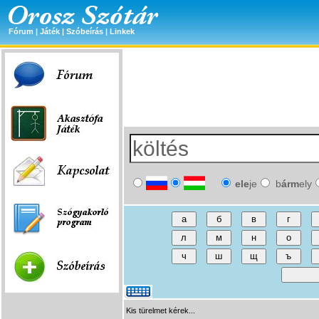
Fórum
|
Játék
|
Szóbeírás
|
Linkek
ele
je
b
árm
ely
Kis türelmet kérek...