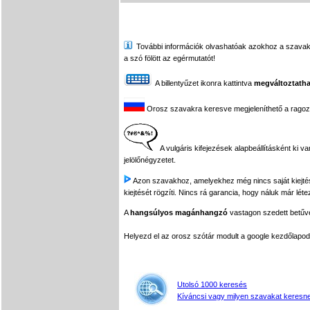
További információk olvashatóak azokhoz a szavakhoz,
a szó fölött az egérmutatót!
A billentyűzet ikonra kattintva
megváltoztatha
Orosz szavakra keresve megjeleníthető a ragozási
A vulgáris kifejezések alapbeállításként ki v
jelölőnégyzetet.
Azon szavakhoz, amelyekhez még nincs saját kiejtés f
kiejtését rögzíti. Nincs rá garancia, hogy náluk már léte
A
hangsúlyos magánhangzó
vastagon szedett betűvel
Helyezd el az orosz szótár modult a google kezdőla
Utolsó 1000 keresés
Kíváncsi vagy milyen szavakat keresne