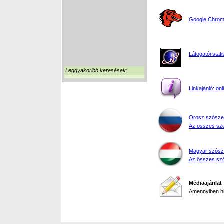
Google Chrome
Látogatói stati
Leggyakoribb keresések:
Linkajánló: on
Orosz szósze
Az összes szó
Magyar szósz
Az összes szó
Médiaajánlat
Amennyiben hir