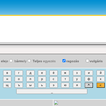
ele
je
b
árm
ely
Teljes
egyezés
ragozás
vulgáris