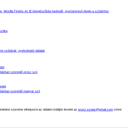
, Mozilla Firefox és IE böngészőkbe beépülő, gyorskereső plugin a szótárhoz
sztika
line szótárak, nyelvoktató oldalak
det
tárban szereplő orosz szó
edet
tárban szereplő magyar szó
detést szeretne elhelyezni az oldalon küldjön levelet az
orosz.szotar@gmail.com
címre