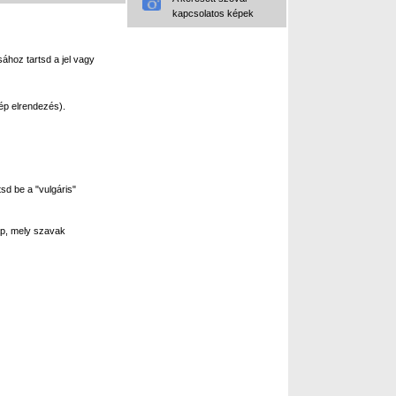
kapcsolatos képek
ához tartsd a jel vagy
ép elrendezés).
sd be a "vulgáris"
p, mely szavak