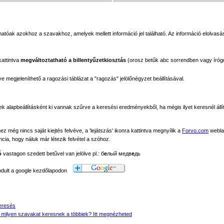
tóak azokhoz a szavakhoz, amelyek mellett információ jel található. Az információ elolvasás
kattintva
megváltoztatható a billentyűzetkiosztás
(orosz betűk abc sorrendben vagy íróg
megjeleníthető a ragozási táblázat a "ragozás" jelölőnégyzet beállításával.
ek alapbeállításként ki vannak szűrve a keresési eredményekből, ha mégis ilyet keresnél állít
még nincs saját kiejtés felvéve, a 'lejátszás' ikonra kattintva megnyílik a
Forvo.com
webla
ancia, hogy náluk már létezik felvétel a szóhoz.
ó
vastagon szedett betűvel van jelölve pl.: б
е
лый медв
е
дь
modult a google kezdőlapodon
eresés
 milyen szavakat keresnek a többiek? Itt megnézheted