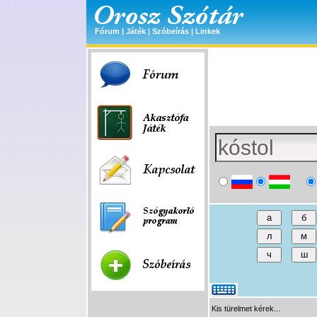
Fórum
|
Játék
|
Szóbeírás
|
Linkek
Kis türelmet kérek...