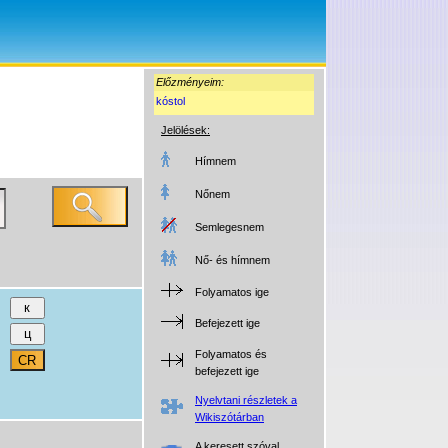
Előzményeim:
kóstol
Jelölések:
Hímnem
Nőnem
Semlegesnem
Nő- és hímnem
Folyamatos ige
Befejezett ige
Folyamatos és
befejezett ige
Nyelvtani részletek a
Wikiszótárban
A keresett szóval