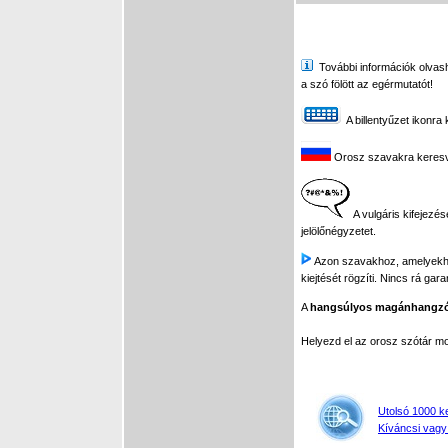
További információk olvasha
a szó fölött az egérmutatót!
A billentyűzet ikonra 
Orosz szavakra keresve 
A vulgáris kifejezés
jelölőnégyzetet.
Azon szavakhoz, amelyekhez 
kiejtését rögzíti. Nincs rá gar
A
hangsúlyos magánhangz
Helyezd el az orosz szótár 
Utolsó 1000 k
Kíváncsi vagy