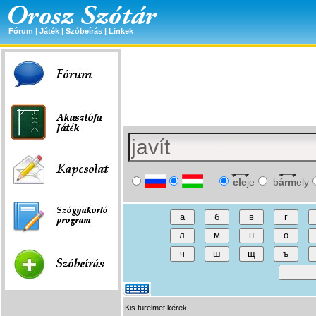
Fórum
|
Játék
|
Szóbeírás
|
Linkek
ele
je
b
árm
ely
Kis türelmet kérek...