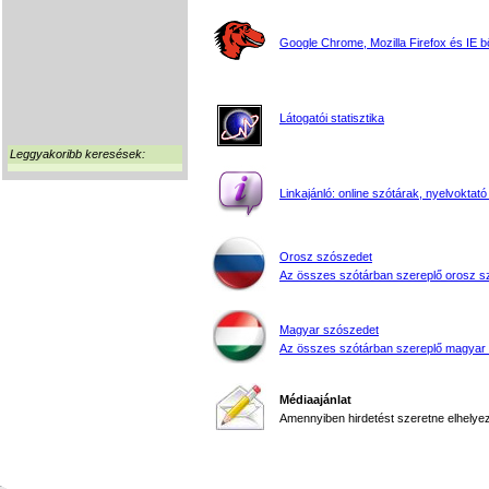
Google Chrome, Mozilla Firefox és IE 
Látogatói statisztika
Leggyakoribb keresések:
Linkajánló: online szótárak, nyelvoktató
Orosz szószedet
Az összes szótárban szereplő orosz s
Magyar szószedet
Az összes szótárban szereplő magyar
Médiaajánlat
Amennyiben hirdetést szeretne elhelyezn