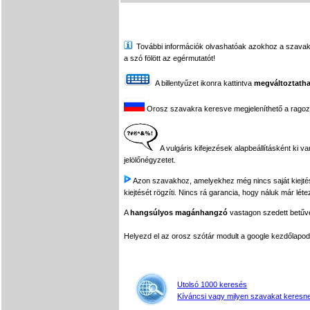
További információk olvashatóak azokhoz a szavakhoz,
a szó fölött az egérmutatót!
A billentyűzet ikonra kattintva
megváltoztatha
Orosz szavakra keresve megjeleníthető a ragozási
A vulgáris kifejezések alapbeállításként ki v
jelölőnégyzetet.
Azon szavakhoz, amelyekhez még nincs saját kiejtés f
kiejtését rögzíti. Nincs rá garancia, hogy náluk már léte
A
hangsúlyos magánhangzó
vastagon szedett betűvel
Helyezd el az orosz szótár modult a google kezdőla
Utolsó 1000 keresés
Kíváncsi vagy milyen szavakat keresne