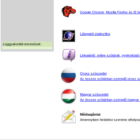
Google Chrome, Mozilla Firefox és IE 
Látogatói statisztika
Leggyakoribb keresések:
Linkajánló: online szótárak, nyelvoktató
Orosz szószedet
Az összes szótárban szereplő orosz s
Magyar szószedet
Az összes szótárban szereplő magyar
Médiaajánlat
Amennyiben hirdetést szeretne elhelyezn