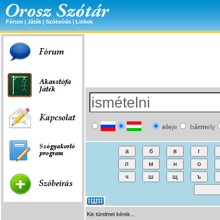
Fórum
|
Játék
|
Szóbeírás
|
Linkek
ele
je
b
árm
ely
Kis türelmet kérek...