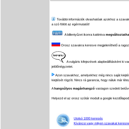
További információk olvashatóak azokhoz a szavakhoz,
a szó fölött az egérmutatót!
A billentyűzet ikonra kattintva
megváltoztatha
Orosz szavakra keresve megjeleníthető a ragozási
A vulgáris kifejezések alapbeállításként ki v
jelölőnégyzetet.
Azon szavakhoz, amelyekhez még nincs saját kiejtés f
kiejtését rögzíti. Nincs rá garancia, hogy náluk már léte
A
hangsúlyos magánhangzó
vastagon szedett betűvel
Helyezd el az orosz szótár modult a google kezdőla
Utolsó 1000 keresés
Kíváncsi vagy milyen szavakat keresne