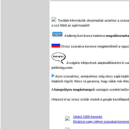
További információk olvashatóak azokhoz a szavakhoz
a szó fölött az egérmutatót!
A billentyűzet ikonra kattintva
megváltoztatha
Orosz szavakra keresve megjeleníthető a ragozási
A vulgáris kifejezések alapbeállításként ki v
jelölőnégyzetet.
Azon szavakhoz, amelyekhez még nincs saját kiejtés f
kiejtését rögzíti. Nincs rá garancia, hogy náluk már léte
A
hangsúlyos magánhangzó
vastagon szedett betűvel
Helyezd el az orosz szótár modult a google kezdőla
Utolsó 1000 keresés
Kíváncsi vagy milyen szavakat keresne