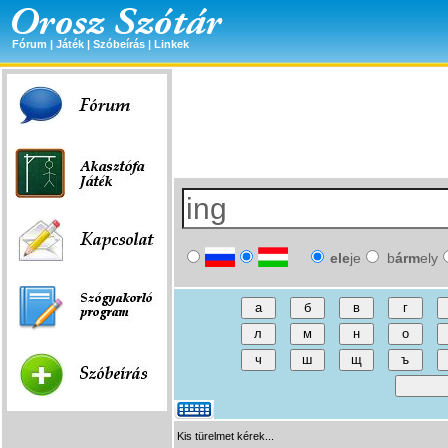
Fórum
|
Játék
|
Szóbeírás
|
Linkek
ele
je
b
árm
ely
Kis türelmet kérek...