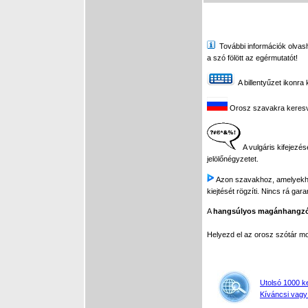
További információk olvasha
a szó fölött az egérmutatót!
A billentyűzet ikonra 
Orosz szavakra keresve 
A vulgáris kifejezés
jelölőnégyzetet.
Azon szavakhoz, amelyekhez 
kiejtését rögzíti. Nincs rá gar
A
hangsúlyos magánhangz
Helyezd el az orosz szótár 
Utolsó 1000 k
Kíváncsi vagy