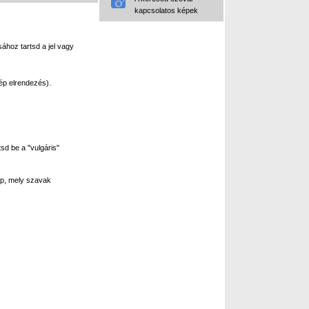
kapcsolatos képek
ához tartsd a jel vagy
ép elrendezés).
sd be a "vulgáris"
p, mely szavak