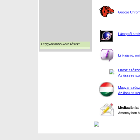
Google Chrome
Látogatói stati
Leggyakoribb keresések:
Linkajánló: on
Orosz szósze
Az összes szó
Magyar szósz
Az összes szó
Médiaajánlat
Amennyiben hir