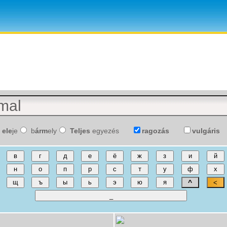
ele
je
b
árm
ely
Teljes
egyezés
ragozás
vulgáris