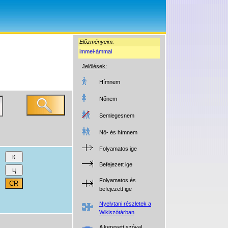
Előzményeim:
immel-ámmal
Jelölések:
Hímnem
Nőnem
Semlegesnem
Nő- és hímnem
Folyamatos ige
Befejezett ige
Folyamatos és
befejezett ige
Nyelvtani részletek a
Wikiszótárban
A keresett szóval