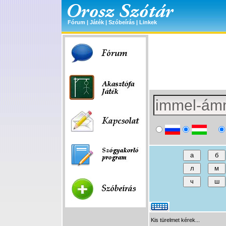
Fórum
|
Játék
|
Szóbeírás
|
Linkek
Kis türelmet kérek...