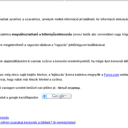
tóak azokhoz a szavakhoz, amelyek mellett információ jel található. Az információ elolvasás
kattintva
megváltoztatható a billentyűzetkiosztás
(orosz betűk abc sorrendben vagy íróg
megjeleníthető a ragozási táblázat a "ragozás" jelölőnégyzet beállításával.
ek alapbeállításként ki vannak szűrve a keresési eredményekből, ha mégis ilyet keresnél állít
még nincs saját kiejtés felvéve, a 'lejátszás' ikonra kattintva megnyílik a
Forvo.com
webla
ancia, hogy náluk már létezik felvétel a szóhoz.
ó
vastagon szedett betűvel van jelölve pl.: б
е
лый медв
е
дь
modult a google kezdőlapodon
eresés
 milyen szavakat keresnek a többiek? Itt megnézheted