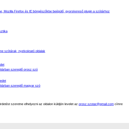
, Mozilla Firefox és IE böngészőkbe beépülő, gyorskereső plugin a szótárhoz
sztika
line szótárak, nyelvoktató oldalak
det
tárban szereplő orosz szó
edet
tárban szereplő magyar szó
detést szeretne elhelyezni az oldalon küldjön levelet az
orosz.szotar@gmail.com
címre