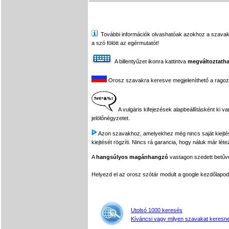
További információk olvashatóak azokhoz a szavakhoz,
a szó fölött az egérmutatót!
A billentyűzet ikonra kattintva
megváltoztatha
Orosz szavakra keresve megjeleníthető a ragozási
A vulgáris kifejezések alapbeállításként ki v
jelölőnégyzetet.
Azon szavakhoz, amelyekhez még nincs saját kiejtés f
kiejtését rögzíti. Nincs rá garancia, hogy náluk már léte
A
hangsúlyos magánhangzó
vastagon szedett betűvel
Helyezd el az orosz szótár modult a google kezdőla
Utolsó 1000 keresés
Kíváncsi vagy milyen szavakat keresne