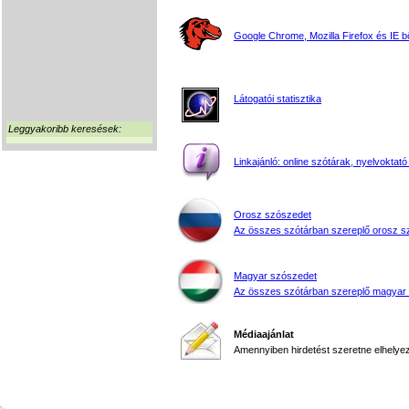
Google Chrome, Mozilla Firefox és IE 
Látogatói statisztika
Leggyakoribb keresések:
Linkajánló: online szótárak, nyelvoktató
Orosz szószedet
Az összes szótárban szereplő orosz s
Magyar szószedet
Az összes szótárban szereplő magyar
Médiaajánlat
Amennyiben hirdetést szeretne elhelyezn