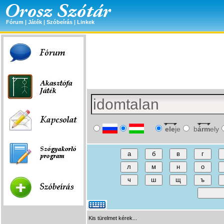
Fórum
|
Játék
|
Szóbeírás
|
Linkek
ele
je
b
árm
ely
Kis türelmet kérek...