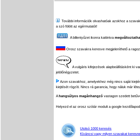
További információk olvashatóak azokhoz a szavakhoz,
a szó fölött az egérmutatót!
A billentyűzet ikonra kattintva
megváltoztatha
Orosz szavakra keresve megjeleníthető a ragozási
A vulgáris kifejezések alapbeállításként ki v
jelölőnégyzetet.
Azon szavakhoz, amelyekhez még nincs saját kiejtés f
kiejtését rögzíti. Nincs rá garancia, hogy náluk már léte
A
hangsúlyos magánhangzó
vastagon szedett betűvel
Helyezd el az orosz szótár modult a google kezdőla
Utolsó 1000 keresés
Kíváncsi vagy milyen szavakat keresne