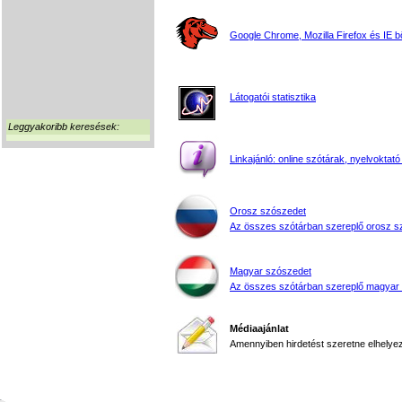
Google Chrome, Mozilla Firefox és IE 
Látogatói statisztika
Leggyakoribb keresések:
Linkajánló: online szótárak, nyelvoktató
Orosz szószedet
Az összes szótárban szereplő orosz s
Magyar szószedet
Az összes szótárban szereplő magyar
Médiaajánlat
Amennyiben hirdetést szeretne elhelyezn