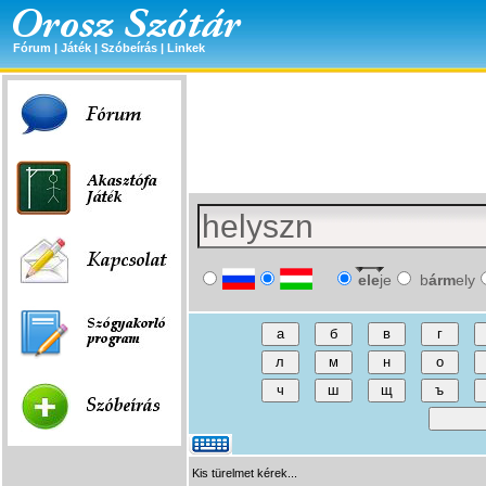
Fórum
|
Játék
|
Szóbeírás
|
Linkek
ele
je
b
árm
ely
Kis türelmet kérek...