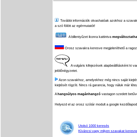
További információk olvashatóak azokhoz a szavakhoz,
a szó fölött az egérmutatót!
A billentyűzet ikonra kattintva
megváltoztatha
Orosz szavakra keresve megjeleníthető a ragozási
A vulgáris kifejezések alapbeállításként ki v
jelölőnégyzetet.
Azon szavakhoz, amelyekhez még nincs saját kiejtés f
kiejtését rögzíti. Nincs rá garancia, hogy náluk már léte
A
hangsúlyos magánhangzó
vastagon szedett betűvel
Helyezd el az orosz szótár modult a google kezdőla
Utolsó 1000 keresés
Kíváncsi vagy milyen szavakat keresne