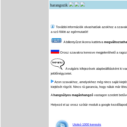
harangozik
További információk olvashatóak azokhoz a szavakhoz,
a szó fölött az egérmutatót!
A billentyűzet ikonra kattintva
megváltoztatha
Orosz szavakra keresve megjeleníthető a ragozási
A vulgáris kifejezések alapbeállításként ki v
jelölőnégyzetet.
Azon szavakhoz, amelyekhez még nincs saját kiejtés f
kiejtését rögzíti. Nincs rá garancia, hogy náluk már léte
A
hangsúlyos magánhangzó
vastagon szedett betűvel
Helyezd el az orosz szótár modult a google kezdőla
Utolsó 1000 keresés