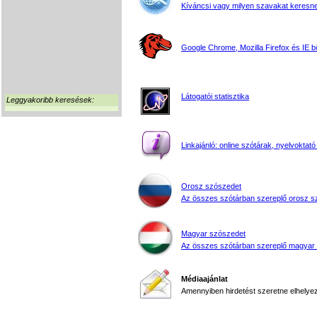
Kíváncsi vagy milyen szavakat keresne
Google Chrome, Mozilla Firefox és IE 
Látogatói statisztika
Leggyakoribb keresések:
Linkajánló: online szótárak, nyelvoktató
Orosz szószedet
Az összes szótárban szereplő orosz s
Magyar szószedet
Az összes szótárban szereplő magyar
Médiaajánlat
Amennyiben hirdetést szeretne elhelyezn