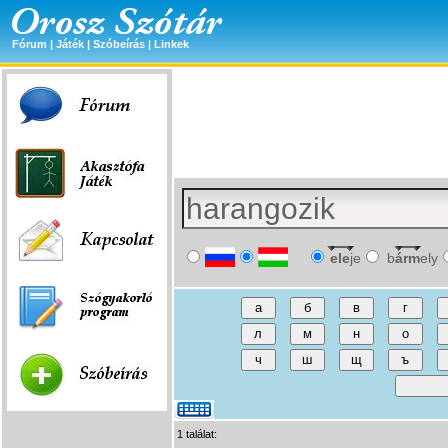
Fórum
|
Játék
|
Szóbeírás
|
Linkek
ele
je
b
árm
ely
1 találat: