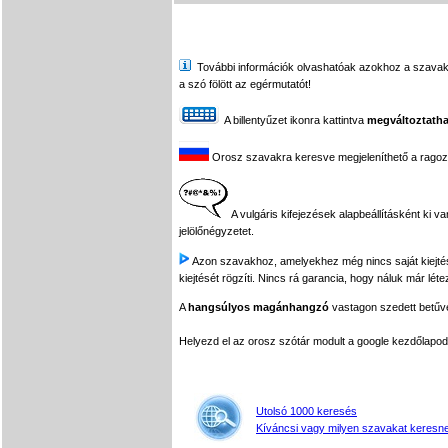
További információk olvashatóak azokhoz a szavakhoz,
a szó fölött az egérmutatót!
A billentyűzet ikonra kattintva
megváltoztatha
Orosz szavakra keresve megjeleníthető a ragozási
A vulgáris kifejezések alapbeállításként ki v
jelölőnégyzetet.
Azon szavakhoz, amelyekhez még nincs saját kiejtés f
kiejtését rögzíti. Nincs rá garancia, hogy náluk már léte
A
hangsúlyos magánhangzó
vastagon szedett betűvel
Helyezd el az orosz szótár modult a google kezdőla
Utolsó 1000 keresés
Kíváncsi vagy milyen szavakat keresne