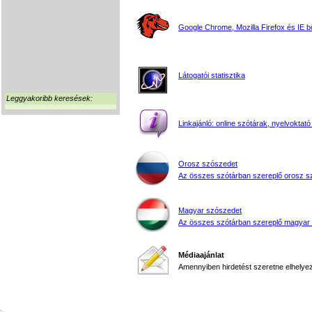
Google Chrome, Mozilla Firefox és IE 
Látogatói statisztika
Leggyakoribb keresések:
Linkajánló: online szótárak, nyelvoktató
Orosz szószedet
Az összes szótárban szereplő orosz s
Magyar szószedet
Az összes szótárban szereplő magyar
Médiaajánlat
Amennyiben hirdetést szeretne elhelyezn