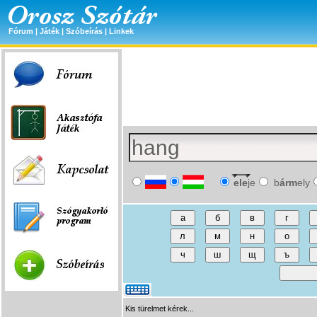
Fórum
|
Játék
|
Szóbeírás
|
Linkek
ele
je
b
árm
ely
Kis türelmet kérek...