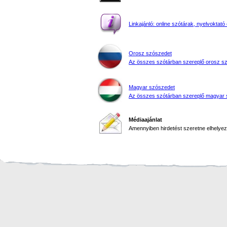
Linkajánló: online szótárak, nyelvoktató 
Orosz szószedet
Az összes szótárban szereplő orosz s
Magyar szószedet
Az összes szótárban szereplő magyar 
Médiaajánlat
Amennyiben hirdetést szeretne elhelyezn