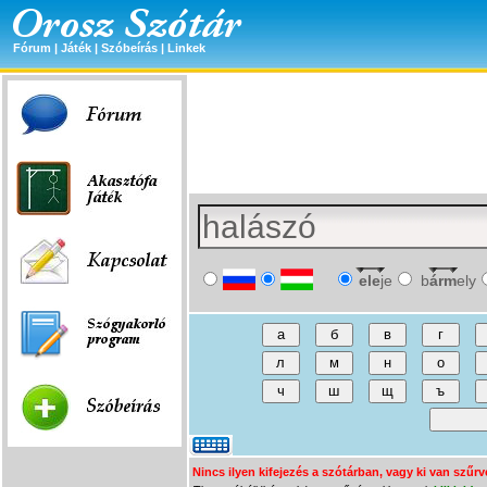
Fórum
|
Játék
|
Szóbeírás
|
Linkek
ele
je
b
árm
ely
Nincs ilyen kifejezés a szótárban, vagy ki van szűrv