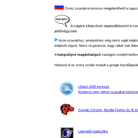
Orosz szavakra keresve megjeleníthető a ragozási
A vulgáris kifejezések alapbeállításként ki va
jelölőnégyzetet.
Azon szavakhoz, amelyekhez még nincs saját kiejtés fe
kiejtését rögzíti. Nincs rá garancia, hogy náluk már létez
A
hangsúlyos magánhangzó
vastagon szedett betűvel 
Helyezd el az orosz szótár modult a google kezdőla
Utolsó 1000 keresés
Kíváncsi vagy milyen szavakat keresne
Google Chrome, Mozilla Firefox és IE 
Látogatói statisztika