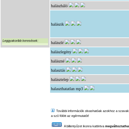
halászháló
halászik
Leggyakoribb keresések:
halászlé
halászlegény
halászné
halasztás
halásztelep
halaszthatatlan
mp3
További információk olvashatóak azokhoz a szavakhoz,
a szó fölött az egérmutatót!
A billentyűzet ikonra kattintva
megváltoztathat