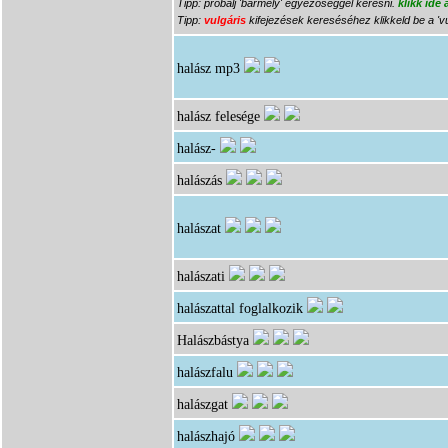
Tipp: próbálj 'bármely' egyezőséggel keresni.
klikk ide
Tipp:
vulgáris
kifejezések kereséséhez klikkeld be a 'vu
halász
mp3
halász felesége
halász-
halászás
halászat
halászati
halászattal foglalkozik
Halászbástya
halászfalu
halászgat
halászhajó