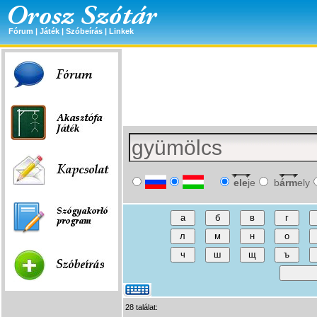
Fórum
|
Játék
|
Szóbeírás
|
Linkek
ele
je
b
árm
ely
28 találat: