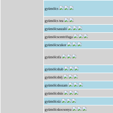
gyümölcs
gyümölcs tea
gyümölcsaszaló
gyümölcscentrifuga
gyümölcscukor
gyümölcsfa
gyümölcshab
gyümölcshéj
gyümölcshozam
gyümölcshús
gyümölcsíz
gyümölcskocsonya