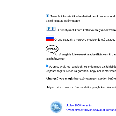
További információk olvashatóak azokhoz a szavakhoz,
a szó fölött az egérmutatót!
A billentyűzet ikonra kattintva
megváltoztathat
Orosz szavakra keresve megjeleníthető a ragozási
A vulgáris kifejezések alapbeállításként ki va
jelölőnégyzetet.
Azon szavakhoz, amelyekhez még nincs saját kiejtés fe
kiejtését rögzíti. Nincs rá garancia, hogy náluk már létez
A
hangsúlyos magánhangzó
vastagon szedett betűvel 
Helyezd el az orosz szótár modult a google kezdőla
Utolsó 1000 keresés
Kíváncsi vagy milyen szavakat keresne