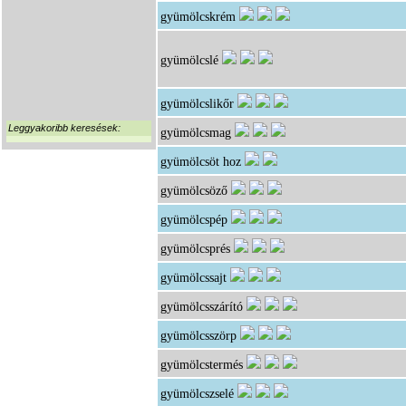
gyümölcskrém
gyümölcslé
gyümölcslikőr
Leggyakoribb keresések:
gyümölcsmag
gyümölcsöt hoz
gyümölcsöző
gyümölcspép
gyümölcsprés
gyümölcssajt
gyümölcsszárító
gyümölcsszörp
gyümölcstermés
gyümölcszselé